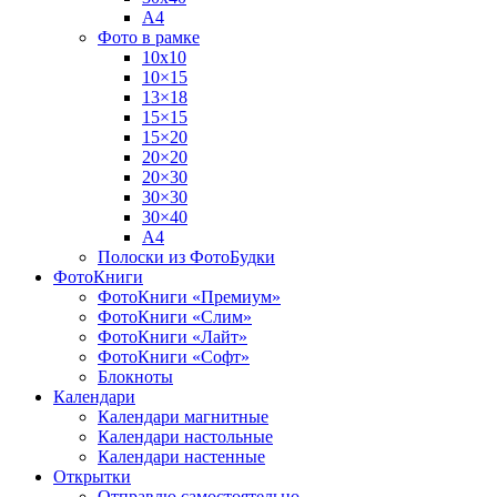
А4
Фото в рамке
10х10
10×15
13×18
15×15
15×20
20×20
20×30
30×30
30×40
A4
Полоски из ФотоБудки
ФотоКниги
ФотоКниги «Премиум»
ФотоКниги «Слим»
ФотоКниги «Лайт»
ФотоКниги «Софт»
Блокноты
Календари
Календари магнитные
Календари настольные
Календари настенные
Открытки
Отправлю самостоятельно