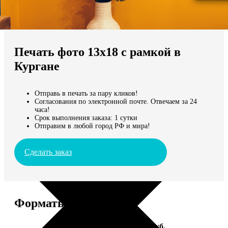
Не нашли Ваш город?
Мы доставляем по всему миру
Печать фото 13х18 с рамкой в
Продолжить без города
Кургане
Отправь в печать за пару кликов!
Согласования по электронной почте. Отвечаем за 24
часа!
Срок выполнения заказа: 1 сутки
Отправим в любой город РФ и мира!
Сделать заказ
Форматы и цены
Услуга
Цена, руб.