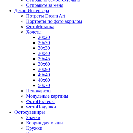
Отправьте за меня
Декор Интерьера
Потреты Dream Art
Портреты по фото акрилом
ФотоМозаика
Холсты
20х20
20х30
30х30
30х40
20х45
30х60
30х90
40х40
40х60
50х70
Пенокартон
Модульные картины
ФотоПостеры
ФотоПодушки
Фотоcувениры
Значки
Коврик для мыши
Кружки