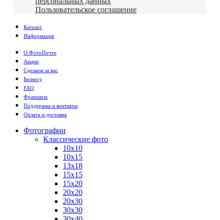
персональных данных
Пользовательское соглашение
Каталог
Информация
О ФотоПочте
Акции
Сделаем за вас
Бизнесу
FAQ
Франшиза
Поддержка и контакты
Оплата и доставка
Фотографии
Классические фото
10х10
10х15
13х18
15х15
15х20
20х20
20х30
30х30
30х40