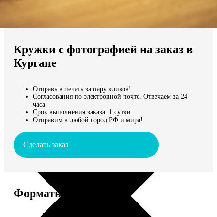
Не нашли Ваш город?
Мы доставляем по всему миру
Кружки с фотографией на заказ в
Продолжить без города
Кургане
Отправь в печать за пару кликов!
Согласования по электронной почте. Отвечаем за 24
часа!
Срок выполнения заказа: 1 сутки
Отправим в любой город РФ и мира!
Сделать заказ
Форматы и цены
Услуга
Цена, руб.