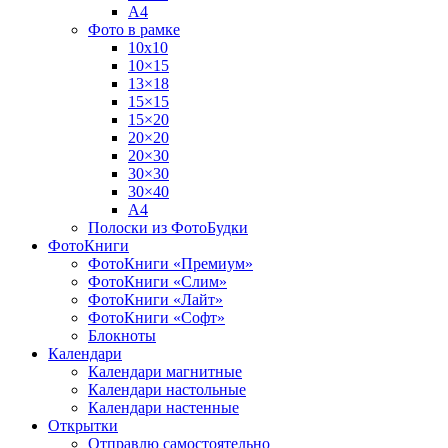
А4
Фото в рамке
10х10
10×15
13×18
15×15
15×20
20×20
20×30
30×30
30×40
A4
Полоски из ФотоБудки
ФотоКниги
ФотоКниги «Премиум»
ФотоКниги «Слим»
ФотоКниги «Лайт»
ФотоКниги «Софт»
Блокноты
Календари
Календари магнитные
Календари настольные
Календари настенные
Открытки
Отправлю самостоятельно