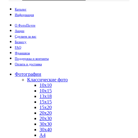
Каталог
Информация
О ФотоПочте
Акции
Сделаем за вас
Бизнесу
FAQ
Франшиза
Поддержка и контакты
Оплата и доставка
Фотографии
Классические фото
10х10
10х15
13х18
15х15
15х20
20х20
20х30
30х30
30х40
А4