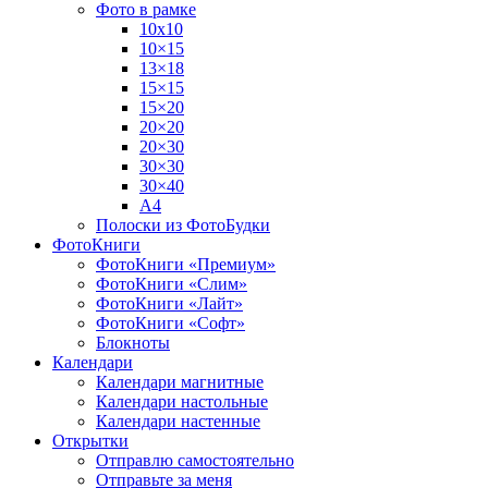
Фото в рамке
10х10
10×15
13×18
15×15
15×20
20×20
20×30
30×30
30×40
A4
Полоски из ФотоБудки
ФотоКниги
ФотоКниги «Премиум»
ФотоКниги «Слим»
ФотоКниги «Лайт»
ФотоКниги «Софт»
Блокноты
Календари
Календари магнитные
Календари настольные
Календари настенные
Открытки
Отправлю самостоятельно
Отправьте за меня