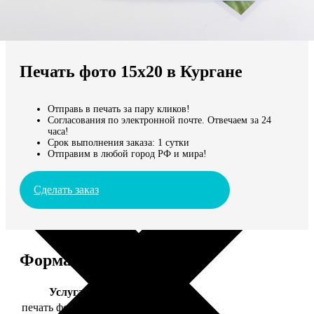
Не нашли Ваш город?
Мы доставляем по всему миру
Печать фото 15х20 в Кургане
Продолжить без города
Отправь в печать за пару кликов!
Согласования по электронной почте. Отвечаем за 24
часа!
Срок выполнения заказа: 1 сутки
Отправим в любой город РФ и мира!
Сделать заказ
Форматы и цены
Услуга
Цена, руб.
печать фото 15х20
47