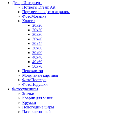
Декор Интерьера
Потреты Dream Art
Портреты по фото акрилом
ФотоМозаика
Холсты
20х20
20х30
30х30
30х40
20х45
30х60
30х90
40х40
40х60
50х70
Пенокартон
Модульные картины
ФотоПостеры
ФотоПодушки
Фотоcувениры
Значки
Коврик для мыши
Кружки
Новогодние шары
Пазл картонный