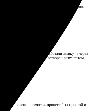
ый, выбор огромный. Доставили в срок, упаковано
млял заказ. Оперативно обработали заявку, и через
, ничего не повредили. Удовлетворен результатом,
жеры великолепно помогли, процесс был простой и