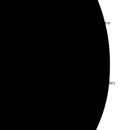
е потускнели. Только размер выбран на вырост, но это
во изображения просто отличное, все детали на месте.
ны абсолютно приемлемые. Каждый этап был продуман, без