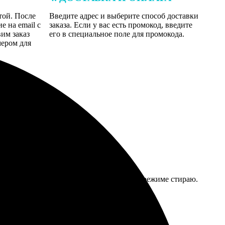
той. После
Введите адрес и выберите способ доставки
 на email с
заказа. Если у вас есть промокод, введите
вим заказ
его в специальное поле для промокода.
мером для
тирывается хорошо, хотя я и на щадящем режиме стираю.