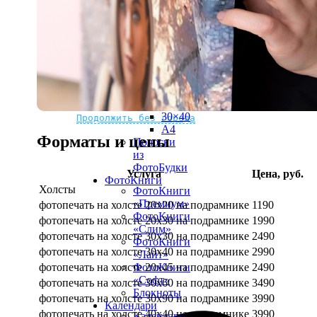
рамке
10х10
10×15
13×18
15×15
15×20
20×20
20×30
Не нашли Ваш город?
Мы доставляем по всему миру
30×30
30×40
Продолжить без города
A4
Форматы и цены
Полоски
из
ФотоБудки
Услуга
Цена, руб.
ФотоКниги
Холсты
ФотоКниги
«Премиум»
фотопечать на холсте 20х20 на подрамнике
1190
ФотоКниги
фотопечать на холсте 20х30 на подрамнике
1990
«Слим»
фотопечать на холсте 30х30 на подрамнике
2490
ФотоКниги
фотопечать на холсте 30х40 на подрамнике
2990
«Лайт»
фотопечать на холсте 20х45 на подрамнике
2490
ФотоКниги
«Софт»
фотопечать на холсте 30х60 на подрамнике
3490
Блокноты
фотопечать на холсте 30х90 на подрамнике
3990
Календари
фотопечать на холсте 40х40 на подрамнике
3990
Календари