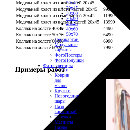
Модульный холст из пяти частей 20х45
7990
30х40
20х45
Модульный холст из шести частей 20х45
9990
30х60
Модульный холст из семи частей 20х45
11990
30х90
Модульный холст из восьми частей 20х45
13990
40х40
Коллаж на холсте 40х40
4490
40х60
50х70
Коллаж на холсте 50х70
6490
Пенокартон
Коллаж на холсте 60х60
6990
Модульные
Коллаж на холсте 60х90
7990
картины
ФотоПостеры
ФотоПодушки
Фотоcувениры
Примеры работ
Значки
Коврик
для
мыши
Кружки
Новогодние
шары
Пазл
картонный
Тарелки
Магниты
Пазлы