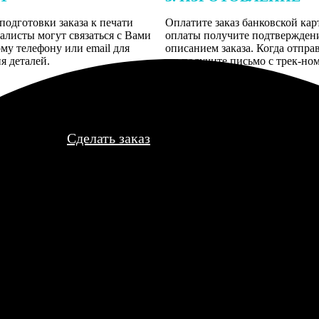
подготовки заказа к печати
Оплатите заказ банковской кар
алисты могут связаться с Вами
оплаты получите подтверждение
му телефону или email для
описанием заказа. Когда отпра
я деталей.
вы получите письмо с трек-но
отслеживания.
Сделать заказ
упь материал чешучий, не очень приятно обнимать. Рисунок отс