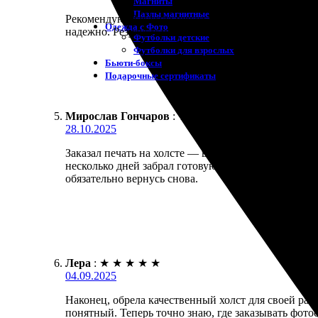
Магниты
Пазлы магнитные
Рекомендую. Заказала печать на холсте. Очень дов
Одежда с Фото
надежно. Результат превзошел ожидания! Обязатель
Футболки детские
Футболки для взрослых
Бьюти-боксы
Подарочные сертификаты
Мирослав Гончаров
:
★
★
★
★
★
28.10.2025
Заказал печать на холсте — всё прошло отлично. Пр
несколько дней забрал готовую работу. Качество пе
обязательно вернусь снова.
Лера
:
★
★
★
★
★
04.09.2025
Наконец, обрела качественный холст для своей ра
понятный. Теперь точно знаю, где заказывать фото