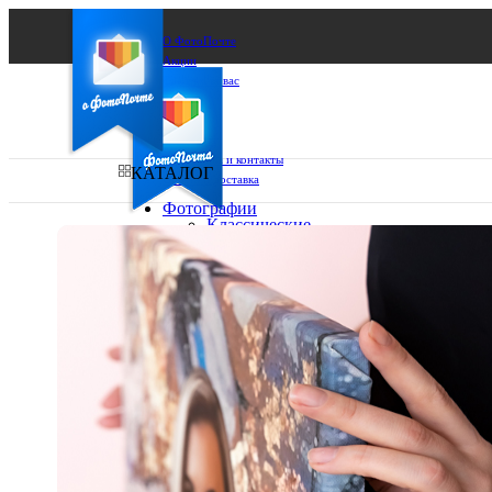
О ФотоПочте
Акции
Сделаем за вас
Бизнесу
FAQ
Франшиза
Поддержка и контакты
КАТАЛОГ
Оплата и доставка
Фотографии
Классические
фото
Ваш город:
10х10
10х15
Ваш регион доставки
13х18
15х15
Выберите из списка:
15х20
20х20
20х30
30х30
30х40
А4
Фото
в