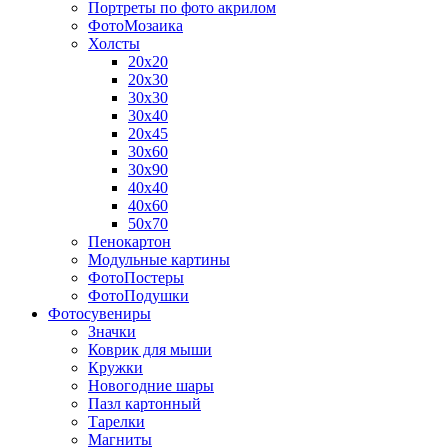
Портреты по фото акрилом
ФотоМозаика
Холсты
20х20
20х30
30х30
30х40
20х45
30х60
30х90
40х40
40х60
50х70
Пенокартон
Модульные картины
ФотоПостеры
ФотоПодушки
Фотоcувениры
Значки
Коврик для мыши
Кружки
Новогодние шары
Пазл картонный
Тарелки
Магниты