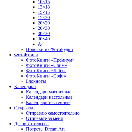
10×15
13×18
15×15
15×20
20×20
20×30
30×30
30×40
A4
Полоски из ФотоБудки
ФотоКниги
ФотоКниги «Премиум»
ФотоКниги «Слим»
ФотоКниги «Лайт»
ФотоКниги «Софт»
Блокноты
Календари
Календари магнитные
Календари настольные
Календари настенные
Открытки
Отправлю самостоятельно
Отправьте за меня
Декор Интерьера
Потреты Dream Art