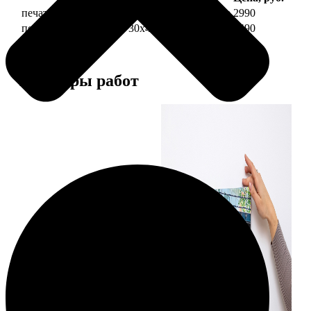
печать фото на холсте 30х40 на подрамнике
2990
печать фото на холсте 30х40 в раме
5490
Примеры работ