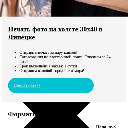
Не нашли Ваш город?
Мы доставляем по всему миру
Печать фото на холсте 30х40 в
Продолжить без города
Липецке
Отправь в печать за пару кликов!
Согласования по электронной почте. Отвечаем за 24
часа!
Срок выполнения заказа: 1 сутки
Отправим в любой город РФ и мира!
Сделать заказ
Форматы и цены
Услуга
Цена, руб.