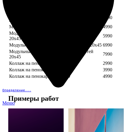
Модульный пенокартон из трех частей 30х40
3890
Модульный пенокартон из трех частей 20х45
2990
Модульный пенокартон из четырех частей
3990
20х45
Модульный пенокартон из пяти частей 20х45
4990
Модульный пенокартон из шести частей
5990
20х45
Модульный пенокартон из семи частей 20х45
6990
Модульный пенокартон из восьми частей
7990
20х45
Коллаж на пенокартоне 30х30
2990
Коллаж на пенокартоне 30х60
3990
Коллаж на пенокартоне 30х90
4990
Определение...
Примеры работ
Меню