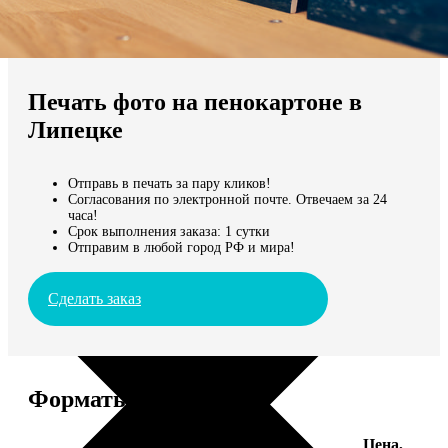
Не нашли Ваш город?
Мы доставляем по всему миру
Печать фото на пенокартоне в
Продолжить без города
Липецке
Отправь в печать за пару кликов!
Согласования по электронной почте. Отвечаем за 24
часа!
Срок выполнения заказа: 1 сутки
Отправим в любой город РФ и мира!
Сделать заказ
Форматы и цены
Цена,