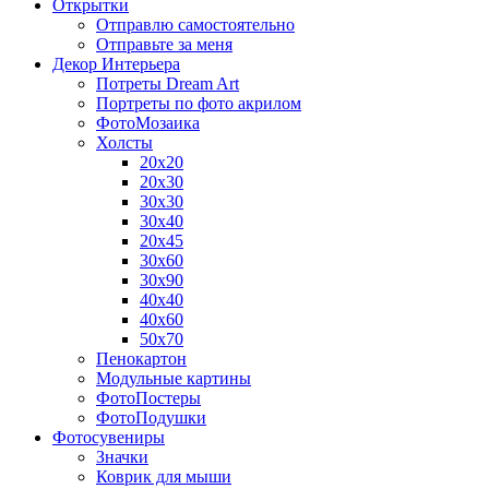
Открытки
Отправлю самостоятельно
Отправьте за меня
Декор Интерьера
Потреты Dream Art
Портреты по фото акрилом
ФотоМозаика
Холсты
20х20
20х30
30х30
30х40
20х45
30х60
30х90
40х40
40х60
50х70
Пенокартон
Модульные картины
ФотоПостеры
ФотоПодушки
Фотоcувениры
Значки
Коврик для мыши