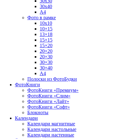
30х30
30х40
А4
Фото в рамке
10х10
10×15
13×18
15×15
15×20
20×20
20×30
30×30
30×40
A4
Полоски из ФотоБудки
ФотоКниги
ФотоКниги «Премиум»
ФотоКниги «Слим»
ФотоКниги «Лайт»
ФотоКниги «Софт»
Блокноты
Календари
Календари магнитные
Календари настольные
Календари настенные