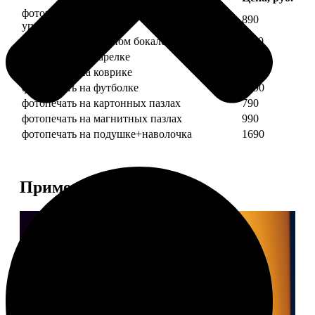
фотопечать на кружке + подарочная
890
упаковка
фотопечать на пивном бокале
1190
фотопечать на тарелке
1190
фотопечать на коврике
690
фотопечать на футболке
1490
фотопечать на картонных пазлах
790
фотопечать на магнитных пазлах
990
фотопечать на подушке+наволочка
1690
Примеры работ