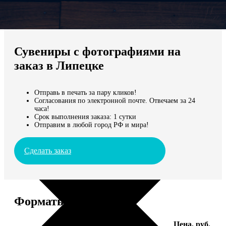
Не нашли Ваш город?
Мы доставляем по всему миру
Сувениры с фотографиями на
Продолжить без города
заказ в Липецке
Отправь в печать за пару кликов!
Согласования по электронной почте. Отвечаем за 24
часа!
Срок выполнения заказа: 1 сутки
Отправим в любой город РФ и мира!
Сделать заказ
Форматы и цены
Услуга
Цена, руб.