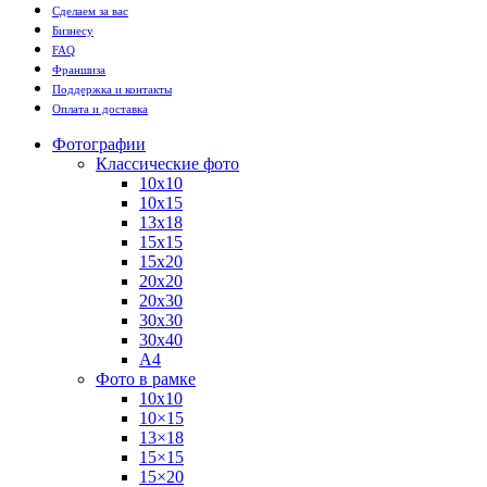
Сделаем за вас
Бизнесу
FAQ
Франшиза
Поддержка и контакты
Оплата и доставка
Фотографии
Классические фото
10х10
10х15
13х18
15х15
15х20
20х20
20х30
30х30
30х40
А4
Фото в рамке
10х10
10×15
13×18
15×15
15×20