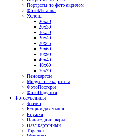
Портреты по фото акрилом
ФотоМозаика
Холсты
20х20
20х30
30х30
30х40
20х45
30х60
30х90
40х40
40х60
50х70
Пенокартон
Модульные картины
ФотоПостеры
ФотоПодушки
Фотоcувениры
Значки
Коврик для мыши
Кружки
Новогодние шары
Пазл картонный
Тарелки