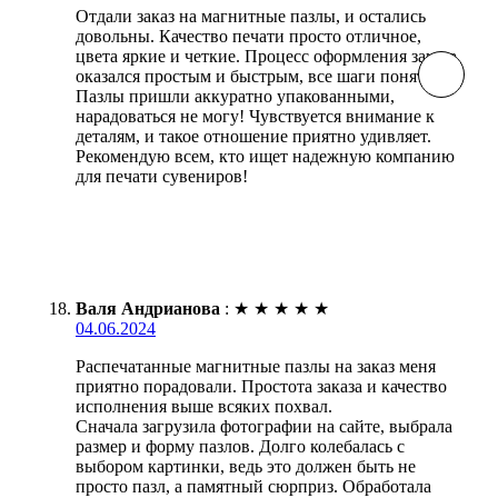
Отдали заказ на магнитные пазлы, и остались
довольны. Качество печати просто отличное,
цвета яркие и четкие. Процесс оформления заказа
оказался простым и быстрым, все шаги понятны.
Пазлы пришли аккуратно упакованными,
нарадоваться не могу! Чувствуется внимание к
деталям, и такое отношение приятно удивляет.
Рекомендую всем, кто ищет надежную компанию
для печати сувениров!
Валя Андрианова
:
★
★
★
★
★
04.06.2024
Распечатанные магнитные пазлы на заказ меня
приятно порадовали. Простота заказа и качество
исполнения выше всяких похвал.
Сначала загрузила фотографии на сайте, выбрала
размер и форму пазлов. Долго колебалась с
выбором картинки, ведь это должен быть не
просто пазл, а памятный сюрприз. Обработала