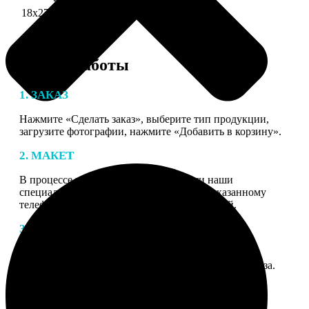
18х27 см 126 частей
990
Этапы работы
1. ЗАКАЗ
Нажмите «Сделать заказ», выберите тип продукции,
загрузите фотографии, нажмите «Добавить в корзину».
2. МАКЕТ
В процессе подготовки заказа к печати наши
специалисты могут связаться с Вами по указанному
телефону или email для согласования деталей.
3. ИЗГОТОВЛЕНИЕ
Оплатите заказ банковской картой. После оплаты
получите подтверждение на email с описанием заказа.
Когда отправим заказ вы получите письмо с трек-
номером для отслеживания.