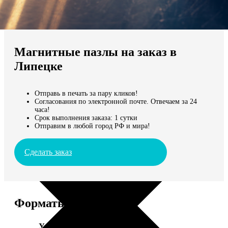
Не нашли Ваш город?
Мы доставляем по всему миру
Магнитные пазлы на заказ в
Продолжить без города
Липецке
Отправь в печать за пару кликов!
Согласования по электронной почте. Отвечаем за 24
часа!
Срок выполнения заказа: 1 сутки
Отправим в любой город РФ и мира!
Сделать заказ
Форматы и цены
Услуга
Цена, руб.