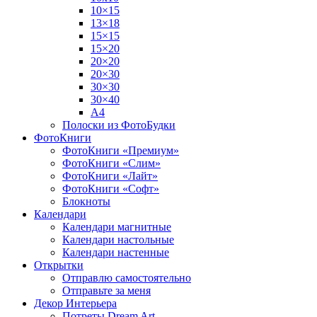
10×15
13×18
15×15
15×20
20×20
20×30
30×30
30×40
A4
Полоски из ФотоБудки
ФотоКниги
ФотоКниги «Премиум»
ФотоКниги «Слим»
ФотоКниги «Лайт»
ФотоКниги «Софт»
Блокноты
Календари
Календари магнитные
Календари настольные
Календари настенные
Открытки
Отправлю самостоятельно
Отправьте за меня
Декор Интерьера
Потреты Dream Art