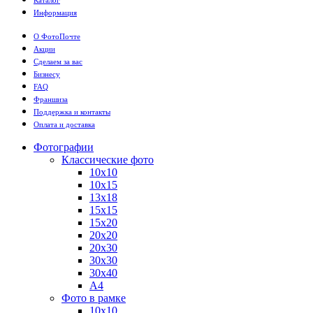
Информация
О ФотоПочте
Акции
Сделаем за вас
Бизнесу
FAQ
Франшиза
Поддержка и контакты
Оплата и доставка
Фотографии
Классические фото
10х10
10х15
13х18
15х15
15х20
20х20
20х30
30х30
30х40
А4
Фото в рамке
10х10