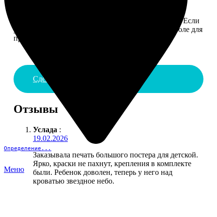
4. ДОСТАВКА И ОПЛАТА
Введите адрес и выберите способ доставки заказа. Если
у вас есть промокод, введите его в специальное поле для
промокода.
Сделать заказ
Отзывы
Услада
:
19.02.2026
Определение...
Заказывала печать большого постера для детской.
Ярко, краски не пахнут, крепления в комплекте
Меню
были. Ребенок доволен, теперь у него над
кроватью звездное небо.