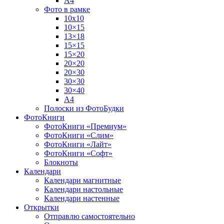
А4
Фото в рамке
10х10
10×15
13×18
15×15
15×20
20×20
20×30
30×30
30×40
A4
Полоски из ФотоБудки
ФотоКниги
ФотоКниги «Премиум»
ФотоКниги «Слим»
ФотоКниги «Лайт»
ФотоКниги «Софт»
Блокноты
Календари
Календари магнитные
Календари настольные
Календари настенные
Открытки
Отправлю самостоятельно