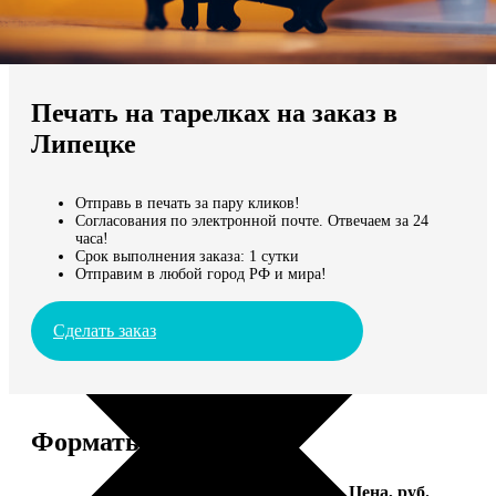
Не нашли Ваш город?
Мы доставляем по всему миру
Печать на тарелках на заказ в
Продолжить без города
Липецке
Отправь в печать за пару кликов!
Согласования по электронной почте. Отвечаем за 24
часа!
Срок выполнения заказа: 1 сутки
Отправим в любой город РФ и мира!
Сделать заказ
Форматы и цены
Услуга
Цена, руб.