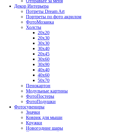
Отправьте за меня
Декор Интерьера
Потреты Dream Art
Портреты по фото акрилом
ФотоМозаика
Холсты
20х20
20х30
30х30
30х40
20х45
30х60
30х90
40х40
40х60
50х70
Пенокартон
Модульные картины
ФотоПостеры
ФотоПодушки
Фотоcувениры
Значки
Коврик для мыши
Кружки
Новогодние шары