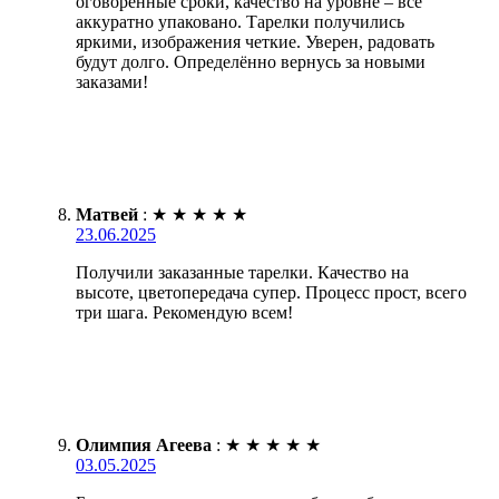
оговоренные сроки, качество на уровне – всё
аккуратно упаковано. Тарелки получились
яркими, изображения четкие. Уверен, радовать
будут долго. Определённо вернусь за новыми
заказами!
Матвей
:
★
★
★
★
★
23.06.2025
Получили заказанные тарелки. Качество на
высоте, цветопередача супер. Процесс прост, всего
три шага. Рекомендую всем!
Олимпия Агеева
:
★
★
★
★
★
03.05.2025