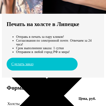
Не нашли Ваш город?
Мы доставляем по всему миру
Печать на холсте в Липецке
Продолжить без города
Отправь в печать за пару кликов!
Согласования по электронной почте. Отвечаем за 24
часа!
Срок выполнения заказа: 1 сутки
Отправим в любой город РФ и мира!
Сделать заказ
Форматы и цены
Услуга
Цена, руб.
Холсты