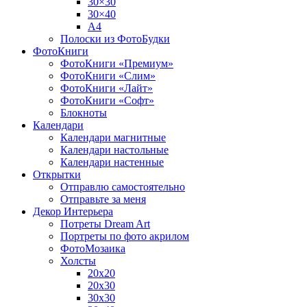
30×30
30×40
A4
Полоски из ФотоБудки
ФотоКниги
ФотоКниги «Премиум»
ФотоКниги «Слим»
ФотоКниги «Лайт»
ФотоКниги «Софт»
Блокноты
Календари
Календари магнитные
Календари настольные
Календари настенные
Открытки
Отправлю самостоятельно
Отправьте за меня
Декор Интерьера
Потреты Dream Art
Портреты по фото акрилом
ФотоМозаика
Холсты
20х20
20х30
30х30