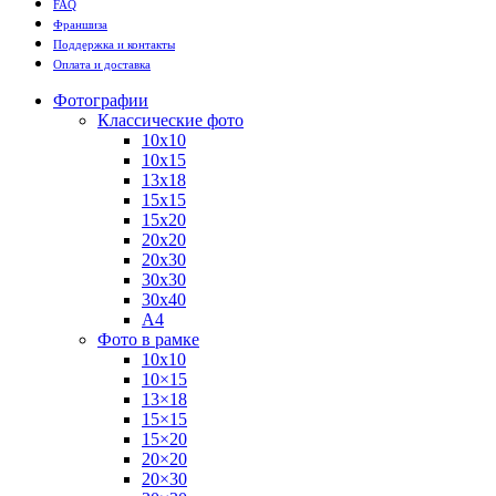
FAQ
Франшиза
Поддержка и контакты
Оплата и доставка
Фотографии
Классические фото
10х10
10х15
13х18
15х15
15х20
20х20
20х30
30х30
30х40
А4
Фото в рамке
10х10
10×15
13×18
15×15
15×20
20×20
20×30