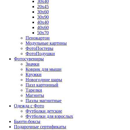
30х40
20х45
30х60
30х90
40х40
40х60
50х70
Пенокартон
Модульные картины
ФотоПостеры
ФотоПодушки
Фотоcувениры
Значки
Коврик для мыши
Кружки
Новогодние шары
Пазл картонный
Тарелки
Магниты
Пазлы магнитные
Одежда с Фото
Футболки детские
Футболки для взрослых
Бьюти-боксы
Подарочные сертификаты