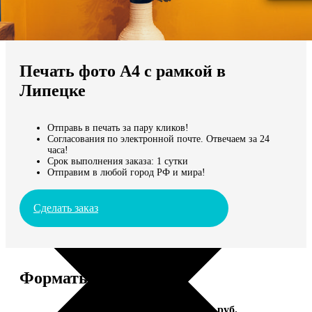
Не нашли Ваш город?
Мы доставляем по всему миру
Печать фото А4 с рамкой в
Продолжить без города
Липецке
Отправь в печать за пару кликов!
Согласования по электронной почте. Отвечаем за 24
часа!
Срок выполнения заказа: 1 сутки
Отправим в любой город РФ и мира!
Сделать заказ
Форматы и цены
Услуга
Цена, руб.