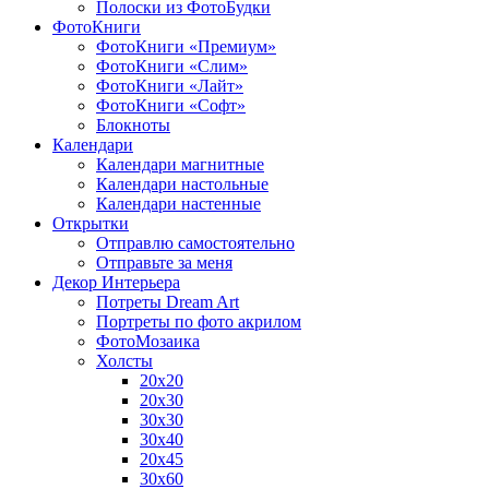
Полоски из ФотоБудки
ФотоКниги
ФотоКниги «Премиум»
ФотоКниги «Слим»
ФотоКниги «Лайт»
ФотоКниги «Софт»
Блокноты
Календари
Календари магнитные
Календари настольные
Календари настенные
Открытки
Отправлю самостоятельно
Отправьте за меня
Декор Интерьера
Потреты Dream Art
Портреты по фото акрилом
ФотоМозаика
Холсты
20х20
20х30
30х30
30х40
20х45
30х60