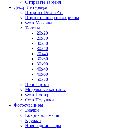
Отправьте за меня
Декор Интерьера
Потреты Dream Art
Портреты по фото акрилом
ФотоМозаика
Холсты
20х20
20х30
30х30
30х40
20х45
30х60
30х90
40х40
40х60
50х70
Пенокартон
Модульные картины
ФотоПостеры
ФотоПодушки
Фотоcувениры
Значки
Коврик для мыши
Кружки
Новогодние шары