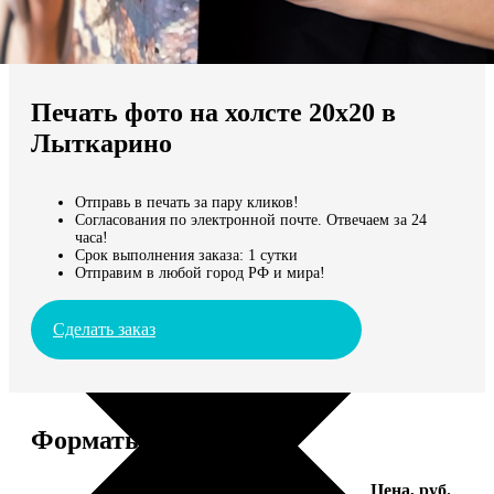
Не нашли Ваш город?
Мы доставляем по всему миру
Печать фото на холсте 20х20 в
Продолжить без города
Лыткарино
Отправь в печать за пару кликов!
Согласования по электронной почте. Отвечаем за 24
часа!
Срок выполнения заказа: 1 сутки
Отправим в любой город РФ и мира!
Сделать заказ
Форматы и цены
Услуга
Цена, руб.