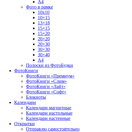
А4
Фото в рамке
10х10
10×15
13×18
15×15
15×20
20×20
20×30
30×30
30×40
A4
Полоски из ФотоБудки
ФотоКниги
ФотоКниги «Премиум»
ФотоКниги «Слим»
ФотоКниги «Лайт»
ФотоКниги «Софт»
Блокноты
Календари
Календари магнитные
Календари настольные
Календари настенные
Открытки
Отправлю самостоятельно