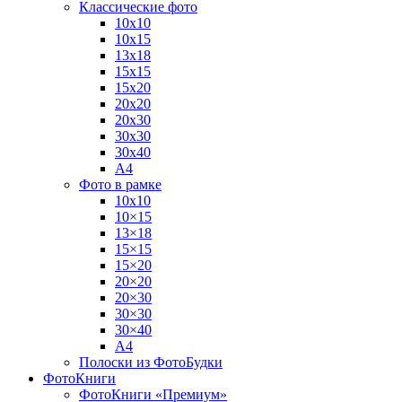
Классические фото
10х10
10х15
13х18
15х15
15х20
20х20
20х30
30х30
30х40
А4
Фото в рамке
10х10
10×15
13×18
15×15
15×20
20×20
20×30
30×30
30×40
A4
Полоски из ФотоБудки
ФотоКниги
ФотоКниги «Премиум»