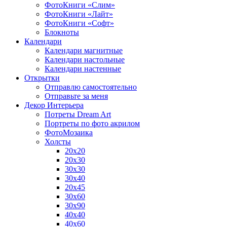
ФотоКниги «Слим»
ФотоКниги «Лайт»
ФотоКниги «Софт»
Блокноты
Календари
Календари магнитные
Календари настольные
Календари настенные
Открытки
Отправлю самостоятельно
Отправьте за меня
Декор Интерьера
Потреты Dream Art
Портреты по фото акрилом
ФотоМозаика
Холсты
20х20
20х30
30х30
30х40
20х45
30х60
30х90
40х40
40х60