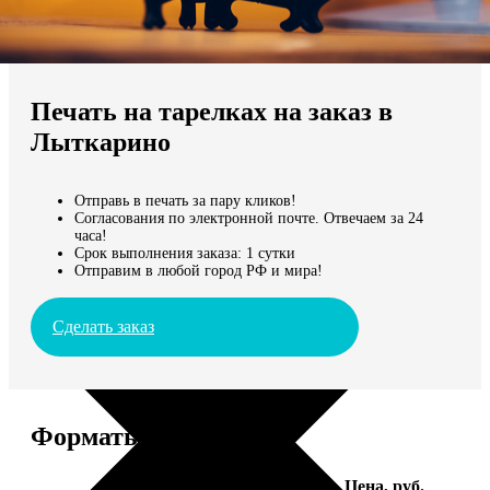
Не нашли Ваш город?
Мы доставляем по всему миру
Печать на тарелках на заказ в
Продолжить без города
Лыткарино
Отправь в печать за пару кликов!
Согласования по электронной почте. Отвечаем за 24
часа!
Срок выполнения заказа: 1 сутки
Отправим в любой город РФ и мира!
Сделать заказ
Форматы и цены
Услуга
Цена, руб.