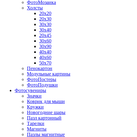
ФотоМозаика
Холсты
20х20
20х30
30х30
30х40
20х45
30х60
30х90
40х40
40х60
50х70
Пенокартон
Модульные картины
ФотоПостеры
ФотоПодушки
Фотоcувениры
Значки
Коврик для мыши
Кружки
Новогодние шары
Пазл картонный
Тарелки
Магниты
Пазлы магнитные