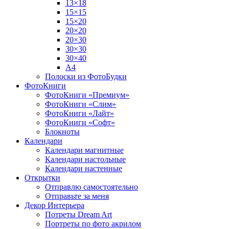
13×18
15×15
15×20
20×20
20×30
30×30
30×40
A4
Полоски из ФотоБудки
ФотоКниги
ФотоКниги «Премиум»
ФотоКниги «Слим»
ФотоКниги «Лайт»
ФотоКниги «Софт»
Блокноты
Календари
Календари магнитные
Календари настольные
Календари настенные
Открытки
Отправлю самостоятельно
Отправьте за меня
Декор Интерьера
Потреты Dream Art
Портреты по фото акрилом