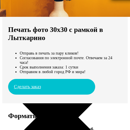
Не нашли Ваш город?
Мы доставляем по всему миру
Печать фото 30х30 с рамкой в
Продолжить без города
Лыткарино
Отправь в печать за пару кликов!
Согласования по электронной почте. Отвечаем за 24
часа!
Срок выполнения заказа: 1 сутки
Отправим в любой город РФ и мира!
Сделать заказ
Форматы и цены
Услуга
Цена, руб.