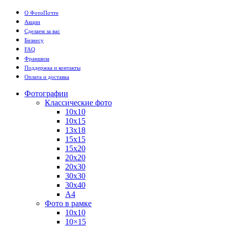
О ФотоПочте
Акции
Сделаем за вас
Бизнесу
FAQ
Франшиза
Поддержка и контакты
Оплата и доставка
Фотографии
Классические фото
10х10
10х15
13х18
15х15
15х20
20х20
20х30
30х30
30х40
А4
Фото в рамке
10х10
10×15