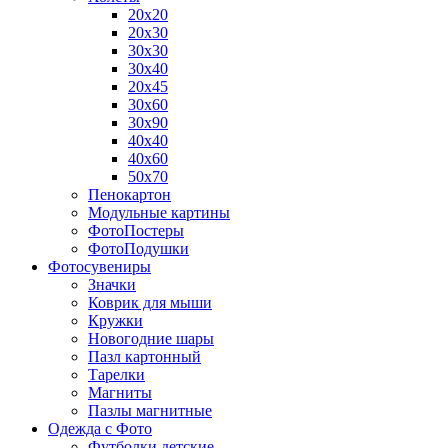
20х20
20х30
30х30
30х40
20х45
30х60
30х90
40х40
40х60
50х70
Пенокартон
Модульные картины
ФотоПостеры
ФотоПодушки
Фотоcувениры
Значки
Коврик для мыши
Кружки
Новогодние шары
Пазл картонный
Тарелки
Магниты
Пазлы магнитные
Одежда с Фото
Футболки детские