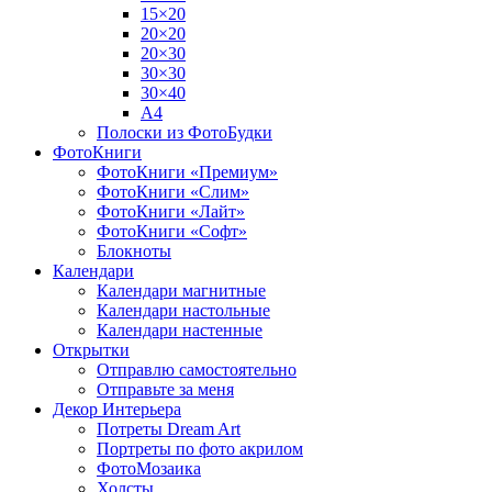
15×20
20×20
20×30
30×30
30×40
A4
Полоски из ФотоБудки
ФотоКниги
ФотоКниги «Премиум»
ФотоКниги «Слим»
ФотоКниги «Лайт»
ФотоКниги «Софт»
Блокноты
Календари
Календари магнитные
Календари настольные
Календари настенные
Открытки
Отправлю самостоятельно
Отправьте за меня
Декор Интерьера
Потреты Dream Art
Портреты по фото акрилом
ФотоМозаика
Холсты