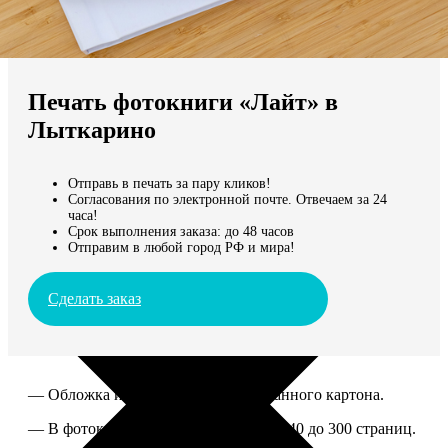
Не нашли Ваш город?
Мы доставляем по всему миру
Печать фотокниги «Лайт» в
Продолжить без города
Лыткарино
Отправь в печать за пару кликов!
Согласования по электронной почте. Отвечаем за 24
часа!
Срок выполнения заказа: до 48 часов
Отправим в любой город РФ и мира!
Сделать заказ
— Обложка из твердого ламинированного картона.
— В фотокниге можно разместить от 40 до 300 страниц.