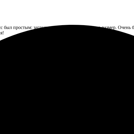
сс был простым: загрузила изображение, выбрала размер. Очень б
я!
 удивлён скоростью выполнения заказа и качеством работы. Всег
и оперативно отвечала на все вопросы, помогла с выбором разме