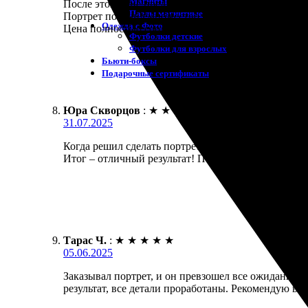
Магниты
После этого мне предложили несколько эскизов на
Пазлы магнитные
Портрет получил множество положительных отзывов
Одежда с Фото
Цена полностью соответствует качеству.
Футболки детские
Футболки для взрослых
Бьюти-боксы
Подарочные сертификаты
Юра Скворцов
:
★
★
★
★
★
31.07.2025
Когда решил сделать портрет на заказ, обратился 
Итог – отличный результат! Портрет получился об
Тарас Ч.
:
★
★
★
★
★
05.06.2025
Заказывал портрет, и он превзошел все ожидания
результат, все детали проработаны. Рекомендую все