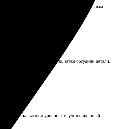
Работа выполнена быстро и качественно.
те порадовать себя или близких чем-то уникальным!
понятным. Отправил фотографию, затем обсудили детали.
с мастерами на высшем уровне. Получил шикарный