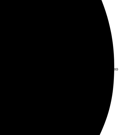
ставили оперативно. Очень рада, что выбрала вас,
ения удобный, всё быстро и ясно. Доставка пришла точно
екомендую всем.
Сначала выбрала стиль и размер, затем загрузила