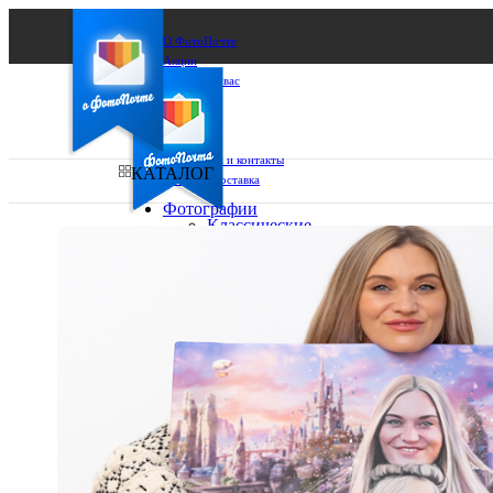
О ФотоПочте
Акции
Сделаем за вас
Бизнесу
FAQ
Франшиза
Поддержка и контакты
КАТАЛОГ
Оплата и доставка
Фотографии
Классические
фото
Ваш город:
10х10
10х15
Ваш регион доставки
13х18
15х15
Выберите из списка:
15х20
20х20
20х30
30х30
30х40
А4
Фото
в