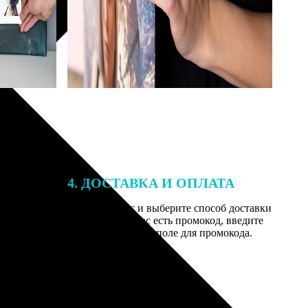
4. ДОСТАВКА И ОПЛАТА
той. После
Введите адрес и выберите способ доставки
 на email с
заказа. Если у вас есть промокод, введите
вим заказ
его в специальное поле для промокода.
мером для