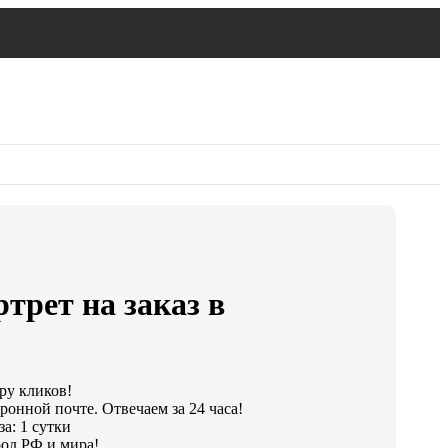
трет на заказ в
ару кликов!
ронной почте. Отвечаем за 24 часа!
а: 1 сутки
од РФ и мира!