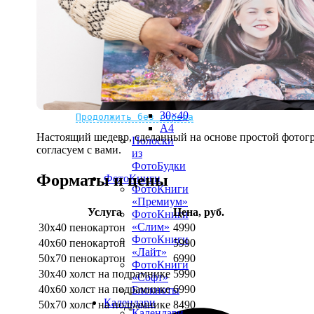
рамке
10х10
10×15
13×18
15×15
15×20
20×20
20×30
Не нашли Ваш город?
Мы доставляем по всему миру
30×30
30×40
Продолжить без города
A4
Настоящий шедевр, сделанный на основе простой фотогр
Полоски
согласуем с вами.
из
ФотоБудки
Форматы и цены
ФотоКниги
ФотоКниги
«Премиум»
Услуга
Цена, руб.
ФотоКниги
«Слим»
30х40 пенокартон
4990
ФотоКниги
40х60 пенокартон
5990
«Лайт»
50х70 пенокартон
6990
ФотоКниги
30х40 холст на подрамнике
5990
«Софт»
40х60 холст на подрамнике
6990
Блокноты
Календари
50х70 холст на подрамнике
8490
Календари