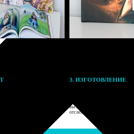
ЕТ
3. ИЗГОТОВЛЕНИЕ
подготовки заказа к печати
Оплатите заказ банковской кар
алисты могут связаться с Вами
оплаты получите подтверждение
му телефону или email для
описанием заказа. Когда отпра
я деталей.
вы получите письмо с трек-но
отслеживания.