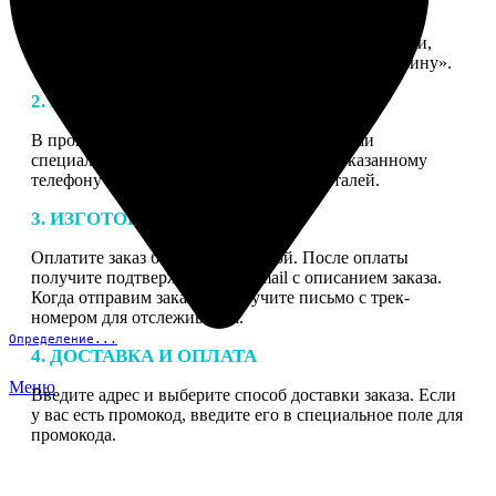
1. ЗАКАЗ
Нажмите «Сделать заказ», выберите тип продукции,
загрузите фотографии, нажмите «Добавить в корзину».
2. МАКЕТ
В процессе подготовки заказа к печати наши
специалисты могут связаться с Вами по указанному
телефону или email для согласования деталей.
3. ИЗГОТОВЛЕНИЕ
Оплатите заказ банковской картой. После оплаты
получите подтверждение на email с описанием заказа.
Когда отправим заказ вы получите письмо с трек-
номером для отслеживания.
Определение...
4. ДОСТАВКА И ОПЛАТА
Меню
Введите адрес и выберите способ доставки заказа. Если
у вас есть промокод, введите его в специальное поле для
промокода.