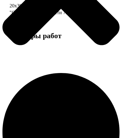
20х30 110 частей
790
"Сердце" 20х20 74 части
790
Примеры работ
Этапы работы