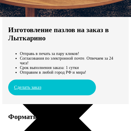
Не нашли Ваш город?
Мы доставляем по всему миру
Изготовление пазлов на заказ в
Продолжить без города
Лыткарино
Отправь в печать за пару кликов!
Согласования по электронной почте. Отвечаем за 24
часа!
Срок выполнения заказа: 1 сутки
Отправим в любой город РФ и мира!
Сделать заказ
Форматы и цены
Услуга
Цена, руб.