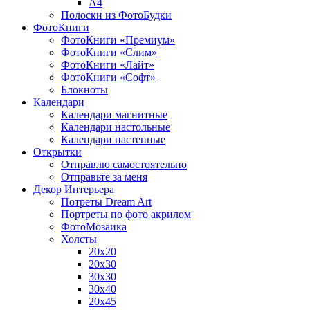
A4
Полоски из ФотоБудки
ФотоКниги
ФотоКниги «Премиум»
ФотоКниги «Слим»
ФотоКниги «Лайт»
ФотоКниги «Софт»
Блокноты
Календари
Календари магнитные
Календари настольные
Календари настенные
Открытки
Отправлю самостоятельно
Отправьте за меня
Декор Интерьера
Потреты Dream Art
Портреты по фото акрилом
ФотоМозаика
Холсты
20х20
20х30
30х30
30х40
20х45