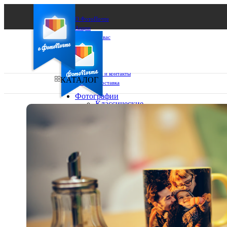
О ФотоПочте
Акции
Сделаем за вас
Бизнесу
FAQ
Франшиза
Поддержка и контакты
КАТАЛОГ
Оплата и доставка
Фотографии
Классические
фото
Ваш город:
10х10
10х15
Ваш регион доставки
13х18
15х15
Выберите из списка:
15х20
20х20
20х30
30х30
30х40
А4
Фото
в