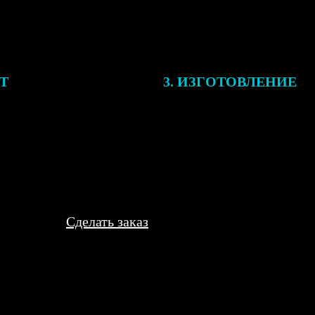
ЕТ
3. ИЗГОТОВЛЕНИЕ
подготовки заказа к печати
Оплатите заказ банковской кар
алисты могут связаться с Вами
оплаты получите подтверждение
му телефону или email для
описанием заказа. Когда отпра
я деталей.
вы получите письмо с трек-но
отслеживания.
Сделать заказ