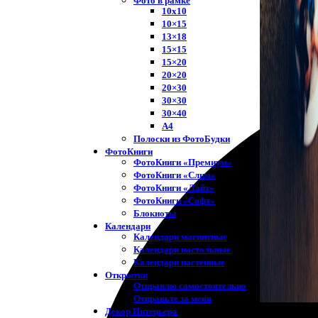
Фото в рамке
10х10
10×15
13×18
15×15
15×20
20×20
20×30
30×30
30×40
A4
Полоски из ФотоБудки
ФотоКниги
ФотоКниги «Премиум»
ФотоКниги «Слим»
ФотоКниги «Лайт»
ФотоКниги «Софт»
Блокноты
Календари
Календари магнитные
Календари настольные
Календари настенные
Открытки
Отправлю самостоятельно
Отправьте за меня
Декор Интерьера