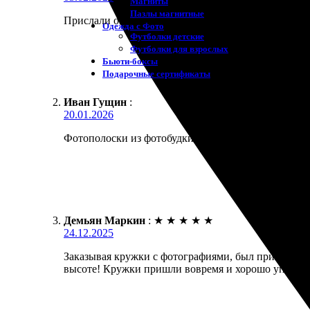
Магниты
Пазлы магнитные
Прислали оповещение, что заказ готов и передан п
Одежда с Фото
Футболки детские
Футболки для взрослых
Бьюти-боксы
Подарочные сертификаты
Иван Гущин
:
20.01.2026
Фотополоски из фотобудки печатал для оформления 
Демьян Маркин
:
★
★
★
★
★
24.12.2025
Заказывая кружки с фотографиями, был приятно уд
высоте! Кружки пришли вовремя и хорошо упакова