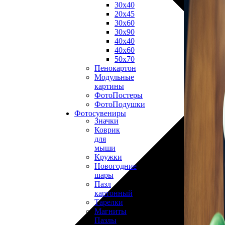
30х40
20х45
30х60
30х90
40х40
40х60
50х70
Пенокартон
Модульные
картины
ФотоПостеры
ФотоПодушки
Фотоcувениры
Значки
Коврик
для
мыши
Кружки
Новогодние
шары
Пазл
картонный
Тарелки
Магниты
Пазлы