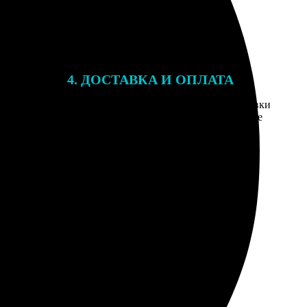
4. ДОСТАВКА И ОПЛАТА
той. После
Введите адрес и выберите способ доставки
 на email с
заказа. Если у вас есть промокод, введите
вим заказ
его в специальное поле для промокода.
мером для