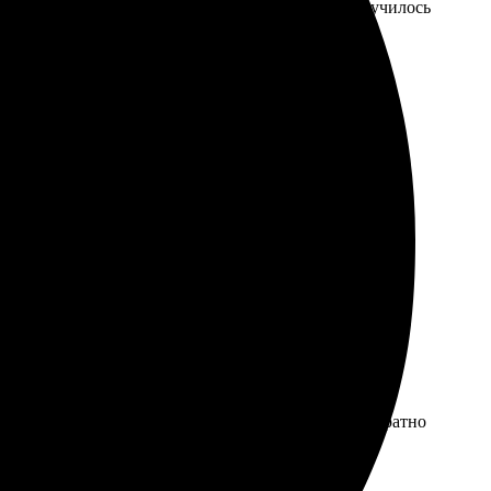
и меня приятно удивили — быстро обработали. Получилось
ально затратный по времени. Картинки пришли яркие и
. Рекомендую!
и оформила заказ. Ребята молодцы, всё пришло аккуратно