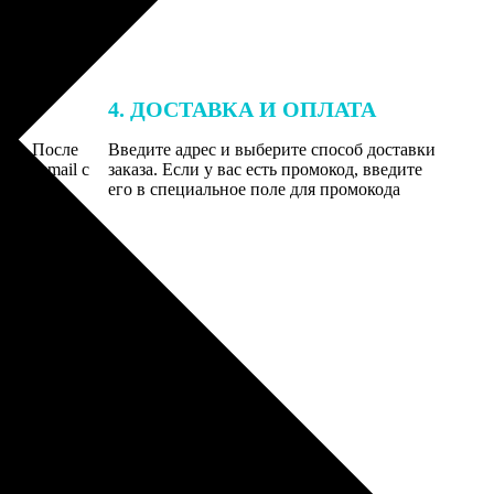
4. ДОСТАВКА И ОПЛАТА
той. После
Введите адрес и выберите способ доставки
 на email с
заказа. Если у вас есть промокод, введите
вим заказ
его в специальное поле для промокода
мером для