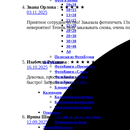
Фото в рамке
10х10
Звана Орлова
:
★
★
★
★
★
10×15
03.11.2025
13×18
15×15
Приятное сотрудничество! Заказала фотопечать 13х
15×20
невероятно! Теперь буду заказывать снова, очень п
20×20
20×30
30×30
30×40
A4
Полоски из ФотоБудки
Изабелла Русанова
:
★
★
★
★
★
ФотоКниги
ФотоКниги «Премиум»
16.10.2025
ФотоКниги «Слим»
ФотоКниги «Лайт»
Девочки, просто влюбилась в работу этой компании!
ФотоКниги «Софт»
быстро! Забрала в срок, качество на высшем уровн
Блокноты
Календари
Календари магнитные
Календари настольные
Календари настенные
Открытки
Ярина Шишкина
:
★
★
★
★
★
Отправлю самостоятельно
12.09.2025
Отправьте за меня
Декор Интерьера