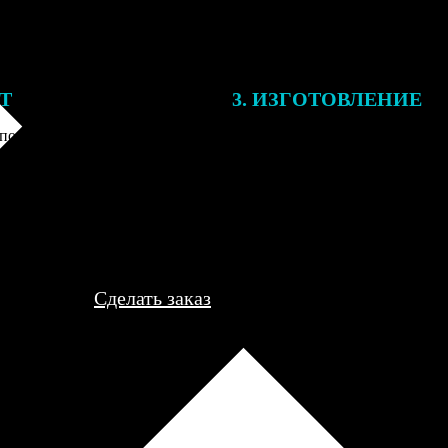
ЕТ
3. ИЗГОТОВЛЕНИЕ
подготовки заказа к печати
Оплатите заказ банковской кар
алисты могут связаться с Вами
оплаты получите подтверждение
му телефону или email для
описанием заказа. Когда отпра
я деталей.
вы получите письмо с трек-но
отслеживания.
Сделать заказ