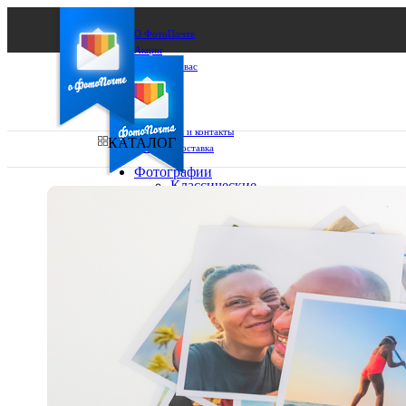
О ФотоПочте
Акции
Сделаем за вас
Бизнесу
FAQ
Франшиза
Поддержка и контакты
КАТАЛОГ
Оплата и доставка
Фотографии
Классические
фото
Ваш город:
10х10
10х15
Ваш регион доставки
13х18
15х15
Выберите из списка:
15х20
20х20
20х30
30х30
30х40
А4
Фото
в