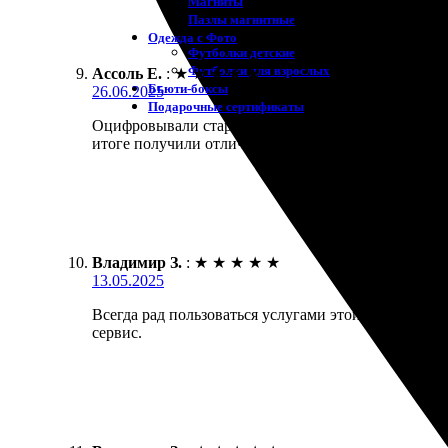
Магниты
Пазлы магнитные
Одежда с Фото
Футболки детские
Футболки для взрослых
Ассоль Е.
:
★
★
★
★
★
Бьюти-боксы
26.06.2025
Подарочные сертификаты
Оцифровывали старые фотографии. Очень приятно 
итоге получили отличные снимки! Буду обращатьс
Владимир З.
:
★
★
★
★
★
13.05.2025
Всегда рад пользоваться услугами этой компании. 
сервис.