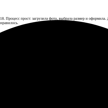
18. Процесс прост: загрузила фото, выбрала размер и оформила. 
онравилось.
 Заказала фотки 13х18 и осталась в восторге. Пшикнула на сайт
е. Рекомендую всем!