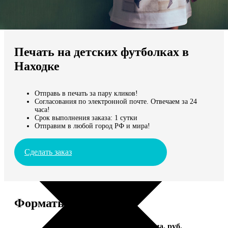
Не нашли Ваш город?
Мы доставляем по всему миру
Печать на детских футболках в
Продолжить без города
Находке
Отправь в печать за пару кликов!
Согласования по электронной почте. Отвечаем за 24
часа!
Срок выполнения заказа: 1 сутки
Отправим в любой город РФ и мира!
Сделать заказ
Форматы и цены
Услуга
Цена, руб.