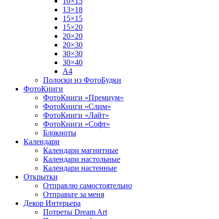
10×15
13×18
15×15
15×20
20×20
20×30
30×30
30×40
A4
Полоски из ФотоБудки
ФотоКниги
ФотоКниги «Премиум»
ФотоКниги «Слим»
ФотоКниги «Лайт»
ФотоКниги «Софт»
Блокноты
Календари
Календари магнитные
Календари настольные
Календари настенные
Открытки
Отправлю самостоятельно
Отправьте за меня
Декор Интерьера
Потреты Dream Art