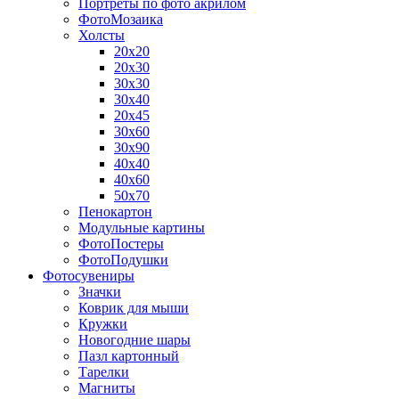
Портреты по фото акрилом
ФотоМозаика
Холсты
20х20
20х30
30х30
30х40
20х45
30х60
30х90
40х40
40х60
50х70
Пенокартон
Модульные картины
ФотоПостеры
ФотоПодушки
Фотоcувениры
Значки
Коврик для мыши
Кружки
Новогодние шары
Пазл картонный
Тарелки
Магниты