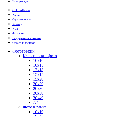
Информация
О ФотоПочте
Акции
Сделаем за вас
Бизнесу
FAQ
Франшиза
Поддержка и контакты
Оплата и доставка
Фотографии
Классические фото
10х10
10х15
13х18
15х15
15х20
20х20
20х30
30х30
30х40
А4
Фото в рамке
10х10