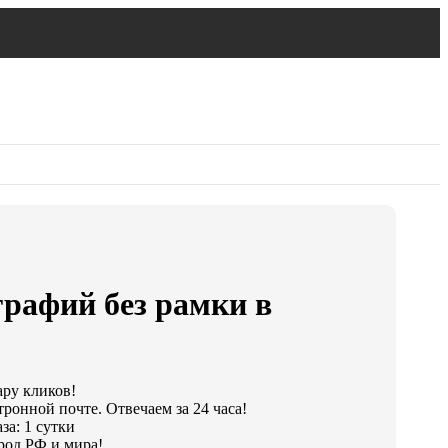
рафий без рамки в
ару кликов!
тронной почте. Отвечаем за 24 часа!
за: 1 сутки
род РФ и мира!