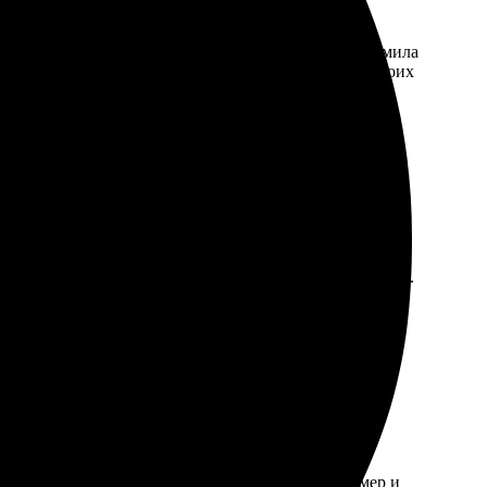
ост: загрузила фото на сайте, выбрала размер, оформила
 жизни! Теперь планирую заказывать сувениры из своих
 оформления на сайте простой и интуитивно понятный.
обращусь снова!
пользовании, загрузил фото на сайт, выбрал размер и