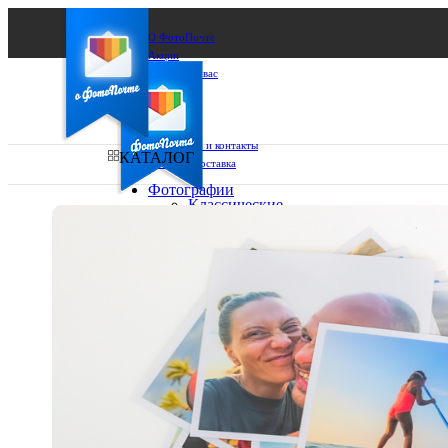
О ФотоПочте
Акции
Сделаем за вас
Бизнесу
FAQ
Франшиза
Поддержка и контакты
КАТАЛОГ
Оплата и доставка
Фотографии
Классические
фото
Ваш город:
10х10
10х15
Ваш регион доставки
13х18
15х15
Выберите из списка:
15х20
20х20
20х30
30х30
30х40
А4
Фото
в