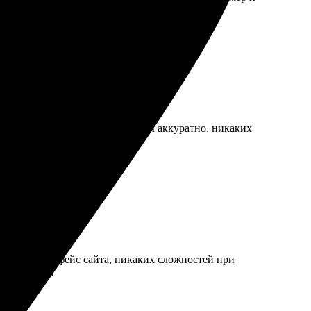
у заказывать еще.
ть заказ. Все работы выполнены аккуратно, никаких
!
добный интерфейс сайта, никаких сложностей при
ендую всем!