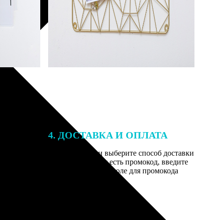
4. ДОСТАВКА И ОПЛАТА
той. После
Введите адрес и выберите способ доставки
 на email с
заказа. Если у вас есть промокод, введите
вим заказ
его в специальное поле для промокода
мером для