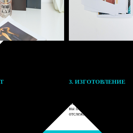
ЕТ
3. ИЗГОТОВЛЕНИЕ
подготовки заказа к печати
Оплатите заказ банковской кар
алисты могут связаться с Вами
оплаты получите подтверждение
му телефону или email для
описанием заказа. Когда отпра
я деталей.
вы получите письмо с трек-но
отслеживания.