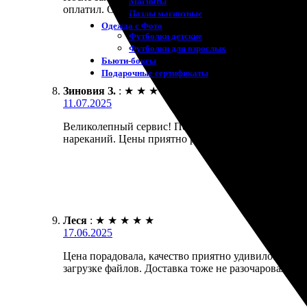
Магниты
оплатил. Очень удобно, что есть возможность выбра
Пазлы магнитные
Одежда с Фото
Футболки детские
Футболки для взрослых
Бьюти-боксы
Подарочные сертификаты
Зиновия З.
:
★
★
★
★
★
11.07.2025
Великолепный сервис! Печать фотографий прошла б
нареканий. Цены приятно радуют, а доставка вовр
Леся
:
★
★
★
★
★
17.06.2025
Цена порадовала, качество приятно удивило. Заказ
загрузке файлов. Доставка тоже не разочаровала, 