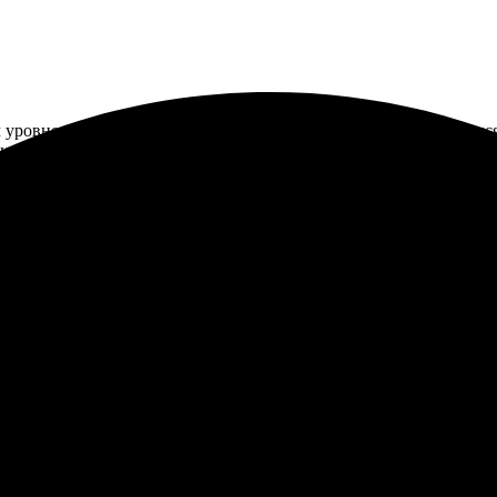
овне. Заказала печать фотографий без рамки, процесс оказался
ное время.
ор огромный, процесс легкий. Загружаю фото, выбираю размер 
отличная. Рекомендую всем!