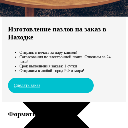
Не нашли Ваш город?
Мы доставляем по всему миру
Изготовление пазлов на заказ в
Продолжить без города
Находке
Отправь в печать за пару кликов!
Согласования по электронной почте. Отвечаем за 24
часа!
Срок выполнения заказа: 1 сутки
Отправим в любой город РФ и мира!
Сделать заказ
Форматы и цены
Услуга
Цена, руб.