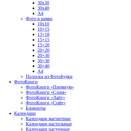
30х30
30х40
А4
Фото в рамке
10х10
10×15
13×18
15×15
15×20
20×20
20×30
30×30
30×40
A4
Полоски из ФотоБудки
ФотоКниги
ФотоКниги «Премиум»
ФотоКниги «Слим»
ФотоКниги «Лайт»
ФотоКниги «Софт»
Блокноты
Календари
Календари магнитные
Календари настольные
Календари настенные