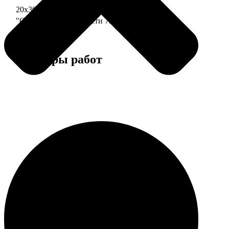
20х30 110 частей
790
"Сердце" 20х20 74 части
790
Примеры работ
Этапы работы