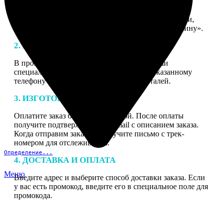
1. ЗАКАЗ
Нажмите «Сделать заказ», выберите тип продукции,
загрузите фотографии, нажмите «Добавить в корзину».
2. МАКЕТ
В процессе подготовки заказа к печати наши
специалисты могут связаться с Вами по указанному
телефону или email для согласования деталей.
3. ИЗГОТОВЛЕНИЕ
Оплатите заказ банковской картой. После оплаты
получите подтверждение на email с описанием заказа.
Когда отправим заказ вы получите письмо с трек-
номером для отслеживания.
Определение...
4. ДОСТАВКА И ОПЛАТА
Меню
Введите адрес и выберите способ доставки заказа. Если
у вас есть промокод, введите его в специальное поле для
промокода.