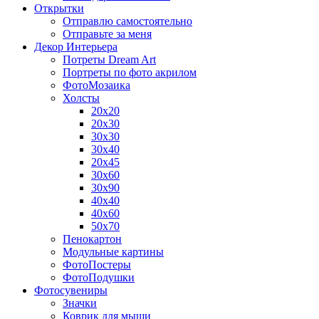
Открытки
Отправлю самостоятельно
Отправьте за меня
Декор Интерьера
Потреты Dream Art
Портреты по фото акрилом
ФотоМозаика
Холсты
20х20
20х30
30х30
30х40
20х45
30х60
30х90
40х40
40х60
50х70
Пенокартон
Модульные картины
ФотоПостеры
ФотоПодушки
Фотоcувениры
Значки
Коврик для мыши