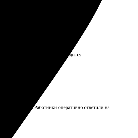
ало — цвета яркие, бумага плотная.
плохо, для семейного архива сгодится.
о, сайт удобный. Работники оперативно ответили на