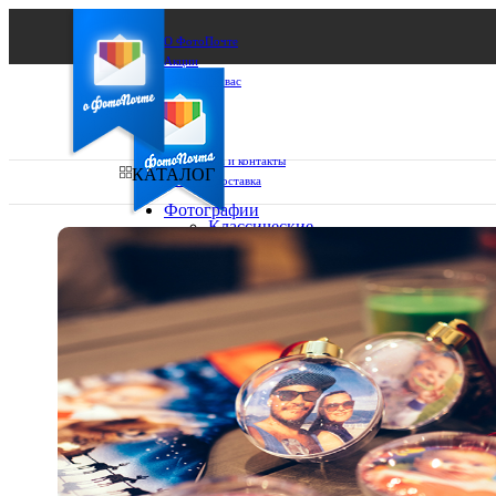
О ФотоПочте
Акции
Сделаем за вас
Бизнесу
FAQ
Франшиза
Поддержка и контакты
КАТАЛОГ
Оплата и доставка
Фотографии
Классические
фото
Ваш город:
10х10
10х15
Ваш регион доставки
13х18
15х15
Выберите из списка:
15х20
20х20
20х30
30х30
30х40
А4
Фото
в