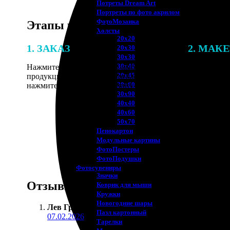
Потреты Dream Art
Портреты по фото акрилом
ФотоМозаика
Этапы работы
Холсты
20х20
1. ЗАКАЗ
2. МАК
20х30
30х30
30х40
Нажмите «Сделать заказ», выберите тип
В процессе 
20х45
продукции, загрузите фотографии,
наши специ
30х60
нажмите «Добавить в корзину».
по указанно
30х90
согласовани
40х40
40х60
50х70
Пенокартон
Модульные картины
ФотоПостеры
ФотоПодушки
Фотоcувениры
Значки
Отзывы
Коврик для мыши
Кружки
Новогодние шары
Лев Гришин
:
Пазл картонный
07.02.2026
Тарелки