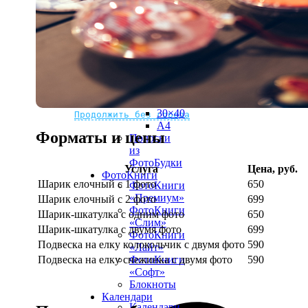
рамке
10х10
10×15
13×18
15×15
15×20
20×20
20×30
Не нашли Ваш город?
Мы доставляем по всему миру
30×30
30×40
Продолжить без города
A4
Форматы и цены
Полоски
из
ФотоБудки
Услуга
Цена, руб.
ФотоКниги
Шарик елочный с 1 фото
650
ФотоКниги
«Премиум»
Шарик елочный с 2 фото
699
ФотоКниги
Шарик-шкатулка с одним фото
650
«Слим»
Шарик-шкатулка с двумя фото
699
ФотоКниги
Подвеска на елку колокольчик с двумя фото
590
«Лайт»
Подвеска на елку снежинка с двумя фото
590
ФотоКниги
«Софт»
Блокноты
Календари
Календари