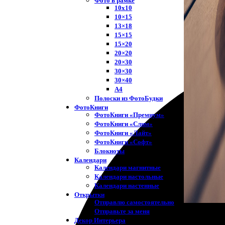
Фото в рамке
10х10
10×15
13×18
15×15
15×20
20×20
20×30
30×30
30×40
A4
Полоски из ФотоБудки
ФотоКниги
ФотоКниги «Премиум»
ФотоКниги «Слим»
ФотоКниги «Лайт»
ФотоКниги «Софт»
Блокноты
Календари
Календари магнитные
Календари настольные
Календари настенные
Открытки
Отправлю самостоятельно
Отправьте за меня
Декор Интерьера