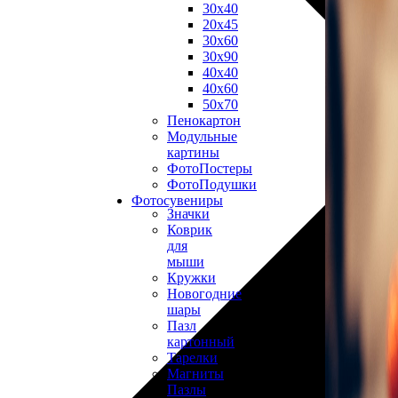
30х40
20х45
30х60
30х90
40х40
40х60
50х70
Пенокартон
Модульные
картины
ФотоПостеры
ФотоПодушки
Фотоcувениры
Значки
Коврик
для
мыши
Кружки
Новогодние
шары
Пазл
картонный
Тарелки
Магниты
Пазлы