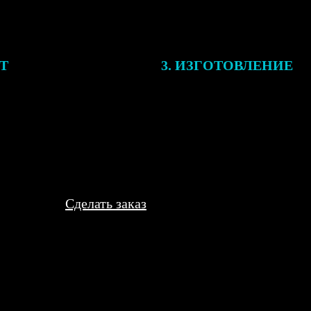
ЕТ
3. ИЗГОТОВЛЕНИЕ
подготовки заказа к печати
Оплатите заказ банковской кар
алисты могут связаться с Вами
оплаты получите подтверждение
му телефону или email для
описанием заказа. Когда отпра
я деталей.
вы получите письмо с трек-но
отслеживания.
Сделать заказ