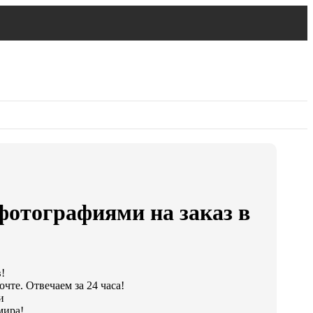
отографиями на заказ в
!
чте. Отвечаем за 24 часа!
и
мира!