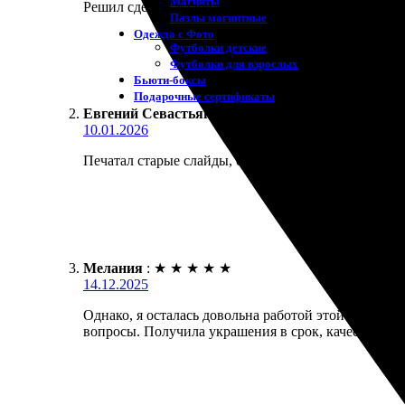
Магниты
Решил сделать календарь с семейными фото в подар
Пазлы магнитные
Одежда с Фото
Футболки детские
Футболки для взрослых
Бьюти-боксы
Подарочные сертификаты
Евгений Севастьянов
:
10.01.2026
Печатал старые слайды, оцифрованные ранее. Качес
Мелания
:
★
★
★
★
★
14.12.2025
Однако, я осталась довольна работой этой компани
вопросы. Получила украшения в срок, качество от