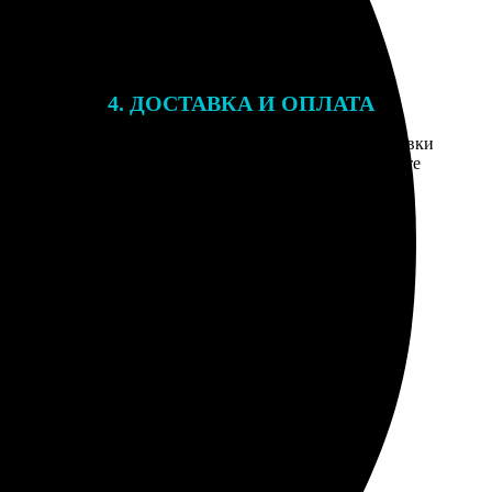
4. ДОСТАВКА И ОПЛАТА
той. После
Введите адрес и выберите способ доставки
 на email с
заказа. Если у вас есть промокод, введите
вим заказ
его в специальное поле для промокода.
мером для