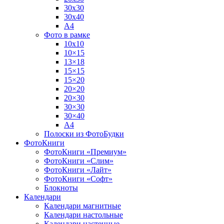
30х30
30х40
А4
Фото в рамке
10х10
10×15
13×18
15×15
15×20
20×20
20×30
30×30
30×40
A4
Полоски из ФотоБудки
ФотоКниги
ФотоКниги «Премиум»
ФотоКниги «Слим»
ФотоКниги «Лайт»
ФотоКниги «Софт»
Блокноты
Календари
Календари магнитные
Календари настольные
Календари настенные