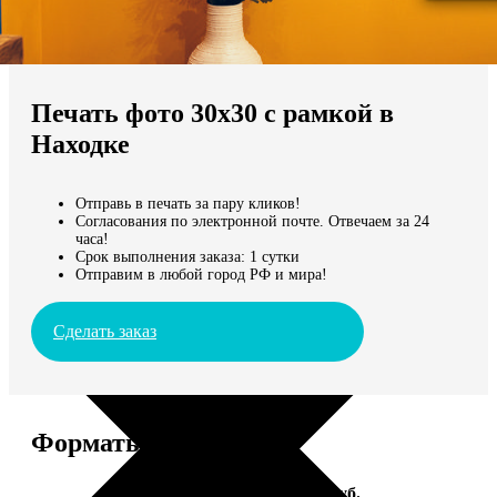
Не нашли Ваш город?
Мы доставляем по всему миру
Печать фото 30х30 с рамкой в
Продолжить без города
Находке
Отправь в печать за пару кликов!
Согласования по электронной почте. Отвечаем за 24
часа!
Срок выполнения заказа: 1 сутки
Отправим в любой город РФ и мира!
Сделать заказ
Форматы и цены
Услуга
Цена, руб.