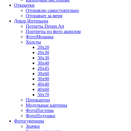
Открытки
Отправлю самостоятельно
Отправьте за меня
Декор Интерьера
Потреты Dream Art
Портреты по фото акрилом
ФотоМозаика
Холсты
20х20
20х30
30х30
30х40
20х45
30х60
30х90
40х40
40х60
50х70
Пенокартон
Модульные картины
ФотоПостеры
ФотоПодушки
Фотоcувениры
Значки