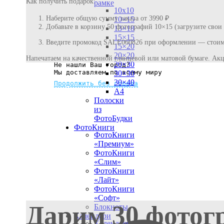
Как получить подарок:
рамке
10х10
Наберите общую сумму заказа от 3990 ₽
10×15
Добавьте в корзину 50 фотографий 10×15 (загрузите свои
13×18
15×15
Введите промокод SALE060826 при оформлении — стоимо
15×20
20×20
Напечатаем на качественной глянцевой или матовой бумаге. Акц
20×30
Не нашли Ваш город?
Мы доставляем по всему миру
30×30
30×40
Продолжить без города
A4
Полоски
из
ФотоБудки
ФотоКниги
ФотоКниги
«Премиум»
ФотоКниги
«Слим»
ФотоКниги
«Лайт»
ФотоКниги
«Софт»
Дарим 30 фотог
Блокноты
Календари
Календари