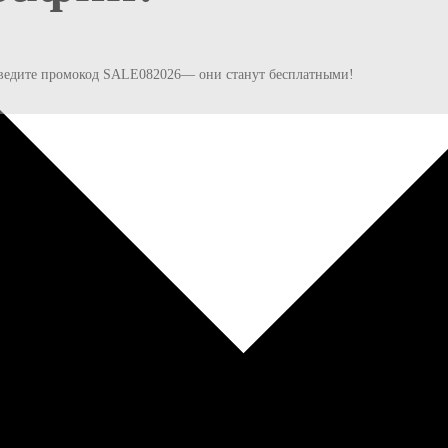
и введите промокод SALE082026— они станут бесплатными!