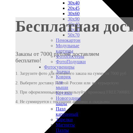
30х40
20х45
30х60
30х90
Бесплатная дос
40х40
40х60
50х70
Пенокартон
Модульные
картины
Заказы от 7000 рублей доставляем
ФотоПостеры
бесплатно!
ФотоПодушки
Фотоcувениры
Значки
1. Загрузите фото для основного заказа на сумму от 7000 руб
Коврик
для
2. Выберите доставку Почтой России или же курьерскую
мыши
3. При оформлении заказа используйте промокод FREE7000RU
Кружки
Новогодние
4. Не суммируется с текущими акциями и скидками
шары
Пазл
картонный
Тарелки
Магниты
Пазлы