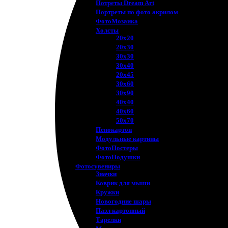
Потреты Dream Art
Портреты по фото акрилом
ФотоМозаика
Холсты
20х20
20х30
30х30
30х40
20х45
30х60
30х90
40х40
40х60
50х70
Пенокартон
Модульные картины
ФотоПостеры
ФотоПодушки
Фотоcувениры
Значки
Коврик для мыши
Кружки
Новогодние шары
Пазл картонный
Тарелки