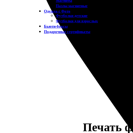
Магниты
Пазлы магнитные
Одежда с Фото
Футболки детские
Футболки для взрослых
Бьюти-боксы
Подарочные сертификаты
Печать ф