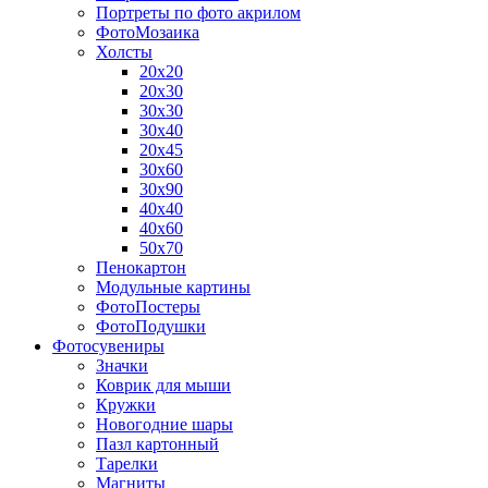
Портреты по фото акрилом
ФотоМозаика
Холсты
20х20
20х30
30х30
30х40
20х45
30х60
30х90
40х40
40х60
50х70
Пенокартон
Модульные картины
ФотоПостеры
ФотоПодушки
Фотоcувениры
Значки
Коврик для мыши
Кружки
Новогодние шары
Пазл картонный
Тарелки
Магниты