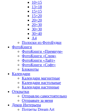
10×15
13×18
15×15
15×20
20×20
20×30
30×30
30×40
A4
Полоски из ФотоБудки
ФотоКниги
ФотоКниги «Премиум»
ФотоКниги «Слим»
ФотоКниги «Лайт»
ФотоКниги «Софт»
Блокноты
Календари
Календари магнитные
Календари настольные
Календари настенные
Открытки
Отправлю самостоятельно
Отправьте за меня
Декор Интерьера
Потреты Dream Art