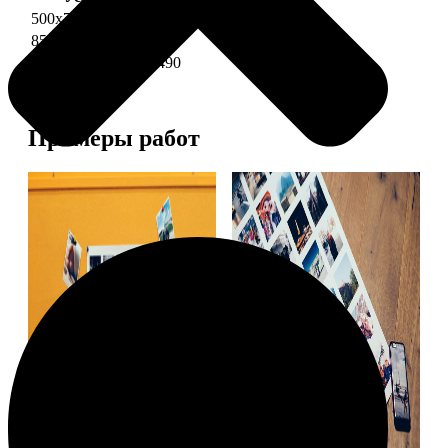
500х700 глянец
2490
850х600 глянец
3490
1200х850 глянец
5490
Примеры работ