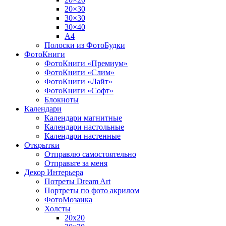
20×30
30×30
30×40
A4
Полоски из ФотоБудки
ФотоКниги
ФотоКниги «Премиум»
ФотоКниги «Слим»
ФотоКниги «Лайт»
ФотоКниги «Софт»
Блокноты
Календари
Календари магнитные
Календари настольные
Календари настенные
Открытки
Отправлю самостоятельно
Отправьте за меня
Декор Интерьера
Потреты Dream Art
Портреты по фото акрилом
ФотоМозаика
Холсты
20х20