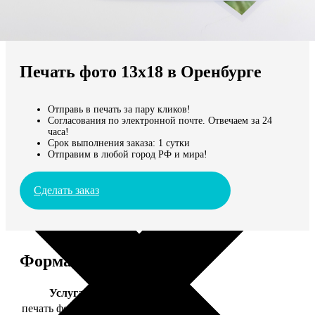
Не нашли Ваш город?
Мы доставляем по всему миру
Печать фото 13х18 в Оренбурге
Продолжить без города
Отправь в печать за пару кликов!
Согласования по электронной почте. Отвечаем за 24
часа!
Срок выполнения заказа: 1 сутки
Отправим в любой город РФ и мира!
Сделать заказ
Форматы и цены
Услуга
Цена, руб.
печать фото 13х18
39