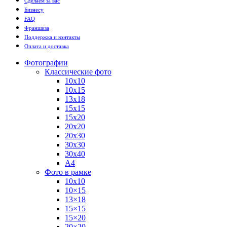
Сделаем за вас
Бизнесу
FAQ
Франшиза
Поддержка и контакты
Оплата и доставка
Фотографии
Классические фото
10х10
10х15
13х18
15х15
15х20
20х20
20х30
30х30
30х40
А4
Фото в рамке
10х10
10×15
13×18
15×15
15×20
20×20