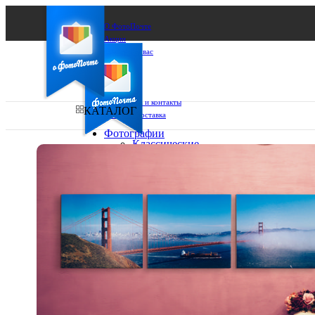
О ФотоПочте
Акции
Сделаем за вас
Бизнесу
FAQ
Франшиза
Поддержка и контакты
КАТАЛОГ
Оплата и доставка
Фотографии
Классические
фото
Ваш город:
10х10
10х15
Ваш регион доставки
13х18
15х15
Выберите из списка:
15х20
20х20
20х30
30х30
30х40
А4
Фото
в