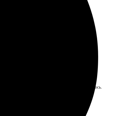
: загружала свои фотографии на сайт, выбирала
льном состоянии — качественные и яркие. Рекомендую
зила свои фотографии и разместила их так, как хотелось.
ли переданы четко. Упаковка надежная, никаких
сить свой интерьер.