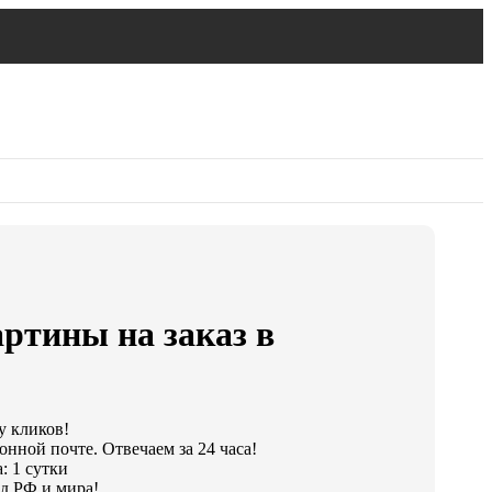
ртины на заказ в
у кликов!
онной почте. Отвечаем за 24 часа!
: 1 сутки
д РФ и мира!