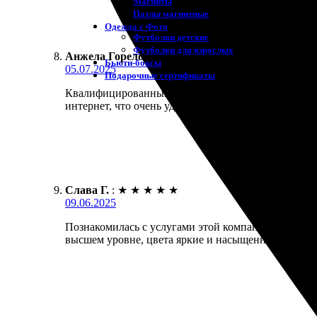
Магниты
Пазлы магнитные
Одежда с Фото
Футболки детские
Футболки для взрослых
Анжела Горелова
:
★
★
★
★
★
Бьюти-боксы
05.07.2025
Подарочные сертификаты
Квалифицированный сервис, который приятно удиви
интернет, что очень удобно. Заказ доставили в ог
Слава Г.
:
★
★
★
★
★
09.06.2025
Познакомилась с услугами этой компании по совету
высшем уровне, цвета яркие и насыщенные.