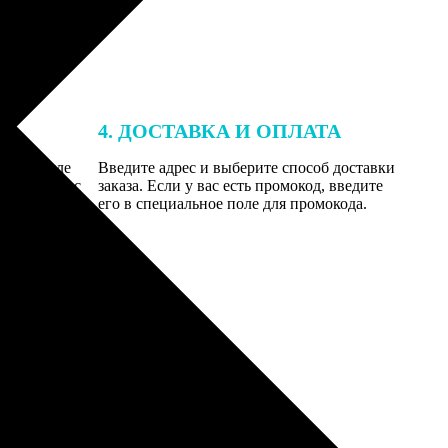
4. ДОСТАВКА И ОПЛАТА
той. После
Введите адрес и выберите способ доставки
 на email с
заказа. Если у вас есть промокод, введите
вим заказ
его в специальное поле для промокода.
мером для