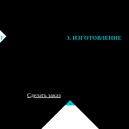
ЕТ
3. ИЗГОТОВЛЕНИЕ
подготовки заказа к печати
Оплатите заказ банковской кар
алисты могут связаться с Вами
оплаты получите подтверждение
му телефону или email для
описанием заказа. Когда отпра
я деталей.
вы получите письмо с трек-но
отслеживания.
Сделать заказ