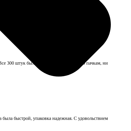
е заметен.
Все 300 штук были упакованы в плёнку по пачкам, ни
ка была быстрой, упаковка надежная. С удовольствием