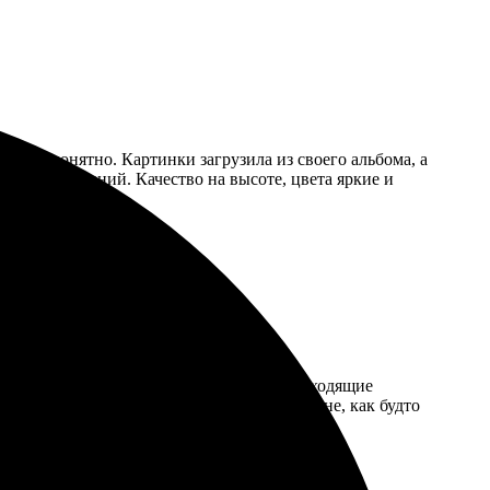
тивно понятно. Картинки загрузила из своего альбома, а
ез повреждений. Качество на высоте, цвета яркие и
 понятный. Менеджер помогла выбрать подходящие
идания. Картины отлично смотрятся на стене, как будто
ельно вернусь снова!