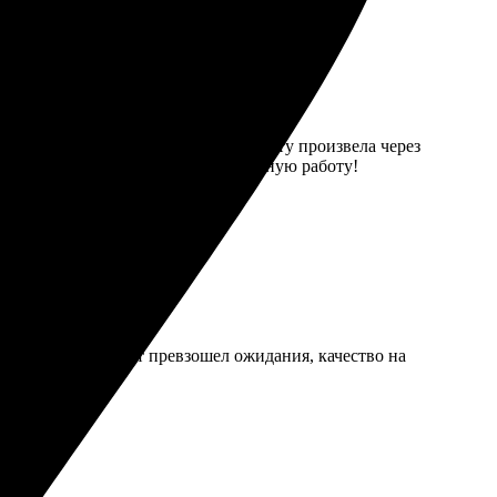
но объяснил и помог выбрать. Оплату произвела через
те! Спасибо за прекрасно выполненную работу!
 удобен. Результат превзошел ожидания, качество на