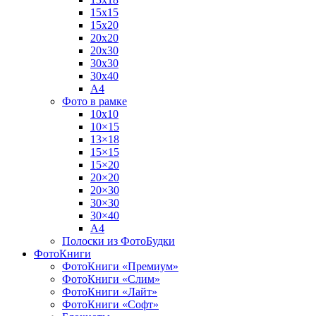
15х15
15х20
20х20
20х30
30х30
30х40
А4
Фото в рамке
10х10
10×15
13×18
15×15
15×20
20×20
20×30
30×30
30×40
A4
Полоски из ФотоБудки
ФотоКниги
ФотоКниги «Премиум»
ФотоКниги «Слим»
ФотоКниги «Лайт»
ФотоКниги «Софт»