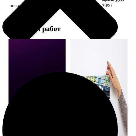
печать фото на холсте 30х90 на подрамнике
3990
Примеры работ