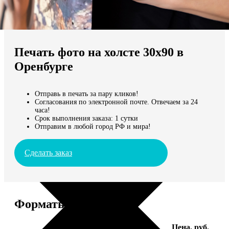
Не нашли Ваш город?
Мы доставляем по всему миру
Печать фото на холсте 30х90 в
Продолжить без города
Оренбурге
Отправь в печать за пару кликов!
Согласования по электронной почте. Отвечаем за 24
часа!
Срок выполнения заказа: 1 сутки
Отправим в любой город РФ и мира!
Сделать заказ
Форматы и цены
Услуга
Цена, руб.