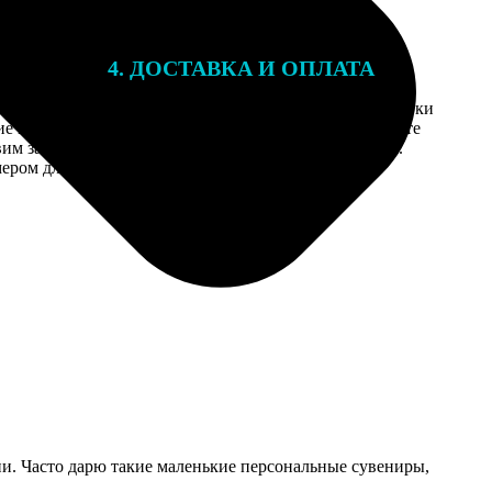
4. ДОСТАВКА И ОПЛАТА
той. После
Введите адрес и выберите способ доставки
 на email с
заказа. Если у вас есть промокод, введите
вим заказ
его в специальное поле для промокода.
мером для
тии. Часто дарю такие маленькие персональные сувениры,