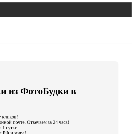
и из ФотоБудки в
у кликов!
нной почте. Отвечаем за 24 часа!
: 1 сутки
д РФ и мира!