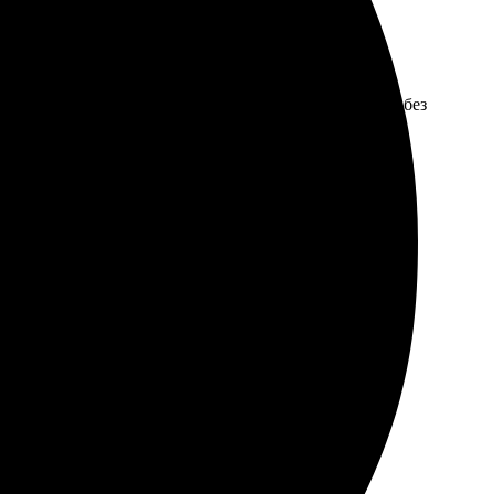
бный сайт, легко оформлять заказ. Доставка пришла без
но работать с профессионалами.
 вовремя, все детали учли. Рекомендую всем!