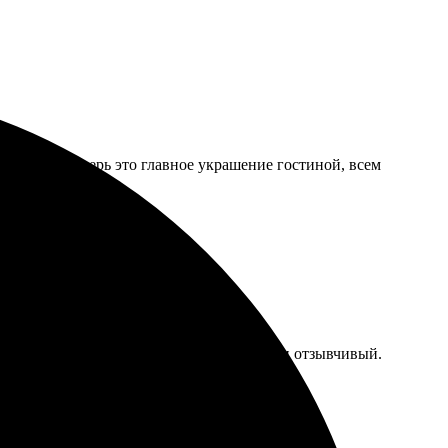
 вдвоем. Теперь это главное украшение гостиной, всем
егкий и интуитивный. Персонал вежливый и отзывчивый.