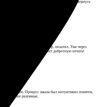
. Результат превзошел ожидания! Обязательно вернусь
 Загрузил фото, выбрал размер, оплатил. Уже через
ью. Рекомендую всем, кто ценит добротную печать!
 детали четкие. Процесс заказа был интуитивно понятен,
 Цены вполне разумные.