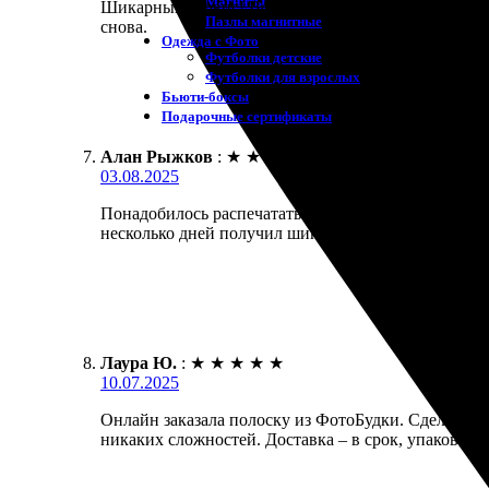
Магниты
Шикарный сервис! Все быстро и удобно. Выбор мат
Пазлы магнитные
снова.
Одежда с Фото
Футболки детские
Футболки для взрослых
Бьюти-боксы
Подарочные сертификаты
Алан Рыжков
:
★
★
★
★
★
03.08.2025
Понадобилось распечатать фотополоску и нашел от
несколько дней получил шикарный результат. Цвета
Лаура Ю.
:
★
★
★
★
★
10.07.2025
Онлайн заказала полоску из ФотоБудки. Сделали бы
никаких сложностей. Доставка – в срок, упаковано