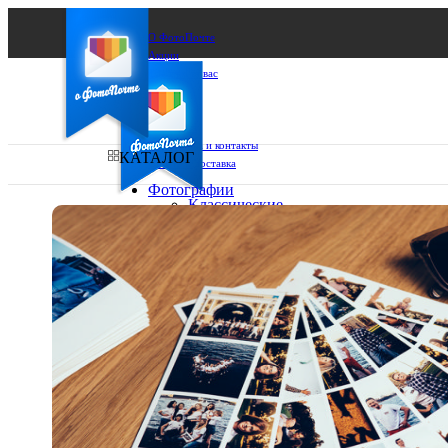
О ФотоПочте
Акции
Сделаем за вас
Бизнесу
FAQ
Франшиза
Поддержка и контакты
КАТАЛОГ
Оплата и доставка
Фотографии
Классические
фото
Ваш город:
10х10
10х15
Ваш регион доставки
13х18
15х15
Выберите из списка:
15х20
20х20
20х30
30х30
30х40
А4
Фото
в