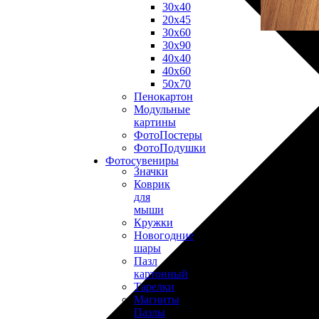
30х40
20х45
30х60
30х90
40х40
40х60
50х70
Пенокартон
Модульные
картины
ФотоПостеры
ФотоПодушки
Фотоcувениры
Значки
Коврик
для
мыши
Кружки
Новогодние
шары
Пазл
картонный
Тарелки
Магниты
Пазлы