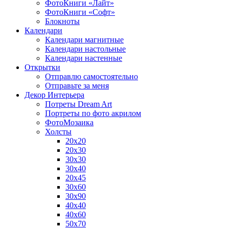
ФотоКниги «Лайт»
ФотоКниги «Софт»
Блокноты
Календари
Календари магнитные
Календари настольные
Календари настенные
Открытки
Отправлю самостоятельно
Отправьте за меня
Декор Интерьера
Потреты Dream Art
Портреты по фото акрилом
ФотоМозаика
Холсты
20х20
20х30
30х30
30х40
20х45
30х60
30х90
40х40
40х60
50х70