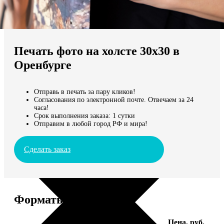
Не нашли Ваш город?
Мы доставляем по всему миру
Печать фото на холсте 30х30 в
Продолжить без города
Оренбурге
Отправь в печать за пару кликов!
Согласования по электронной почте. Отвечаем за 24
часа!
Срок выполнения заказа: 1 сутки
Отправим в любой город РФ и мира!
Сделать заказ
Форматы и цены
Услуга
Цена, руб.