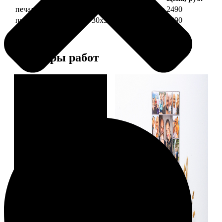
печать фото на холсте 30х30 на подрамнике
2490
печать фото на холсте 30х30 в раме
4990
Примеры работ