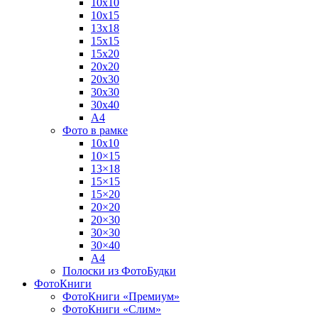
10х10
10х15
13х18
15х15
15х20
20х20
20х30
30х30
30х40
А4
Фото в рамке
10х10
10×15
13×18
15×15
15×20
20×20
20×30
30×30
30×40
A4
Полоски из ФотоБудки
ФотоКниги
ФотоКниги «Премиум»
ФотоКниги «Слим»