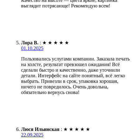
Качество на высоте — цвета яркие, картинка
выглядит потрясающе! Рекомендую всем!
Лора В.
:
★
★
★
★
★
01.10.2025
Пользовались услугами компании. Заказала печать
на холсте, результат превзошел ожидания! Всё
сделали быстро и качественно, даже уточнили
детали. Интерфейс на сайте понятный, всё легко
выбрать. Привезли в срок, упаковка хорошая,
ничего не повредилось. Очень довольна,
обязательно вернусь снова!
Люся Ильинская
:
★
★
★
★
★
22.09.2025