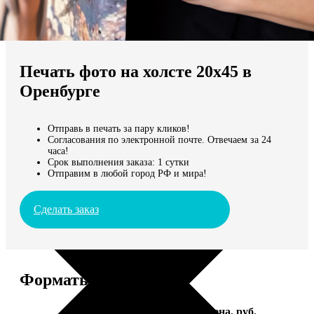
Не нашли Ваш город?
Мы доставляем по всему миру
Печать фото на холсте 20х45 в
Продолжить без города
Оренбурге
Отправь в печать за пару кликов!
Согласования по электронной почте. Отвечаем за 24
часа!
Срок выполнения заказа: 1 сутки
Отправим в любой город РФ и мира!
Сделать заказ
Форматы и цены
Услуга
Цена, руб.