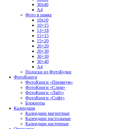
30х40
А4
Фото в рамке
10х10
10×15
13×18
15×15
15×20
20×20
20×30
30×30
30×40
A4
Полоски из ФотоБудки
ФотоКниги
ФотоКниги «Премиум»
ФотоКниги «Слим»
ФотоКниги «Лайт»
ФотоКниги «Софт»
Блокноты
Календари
Календари магнитные
Календари настольные
Календари настенные
Открытки