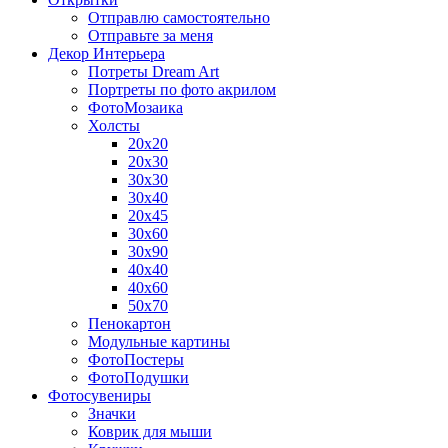
Отправлю самостоятельно
Отправьте за меня
Декор Интерьера
Потреты Dream Art
Портреты по фото акрилом
ФотоМозаика
Холсты
20х20
20х30
30х30
30х40
20х45
30х60
30х90
40х40
40х60
50х70
Пенокартон
Модульные картины
ФотоПостеры
ФотоПодушки
Фотоcувениры
Значки
Коврик для мыши