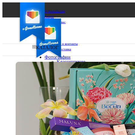
О ФотоПочте
Акции
Сделаем за вас
Бизнесу
FAQ
Франшиза
Поддержка и контакты
КАТАЛОГ
Оплата и доставка
Фотографии
Классические
фото
Ваш город:
10х10
10х15
Ваш регион доставки
13х18
15х15
Выберите из списка:
15х20
20х20
20х30
30х30
30х40
А4
Фото
в