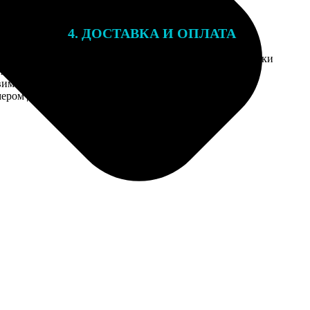
4. ДОСТАВКА И ОПЛАТА
той. После
Введите адрес и выберите способ доставки
 на email с
заказа.
им заказ,
мером для