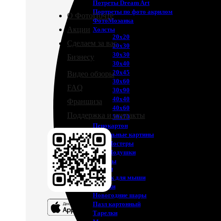
Потреты Dream Art
Портреты по фото акрилом
О ФотоПочте
ФотоМозаика
Акции
Холсты
20х20
Сделаем за вас
20х30
30х30
Бизнесу
30х40
20х45
Видео обзоры
30х60
FAQ
30х90
40х40
Франшиза
40х60
Поддержка и контакты
50х70
Пенокартон
Модульные картины
ФотоПостеры
ФотоПодушки
Фотоcувениры
Значки
Коврик для мыши
Кружки
Новогодние шары
Пазл картонный
Тарелки