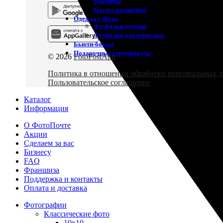
Магниты
Пазлы магнитные
Одежда с Фото
Футболки детские
Футболки для взрослых
Бьюти-боксы
Подарочные сертификаты
© 2026
FotoPostApp
. All rights reserved
Политика в отношении обработки персональных 
Пользовательское соглашение
Каталог
Информация
О ФотоПочте
Акции
Сделаем за вас
Бизнесу
FAQ
Франшиза
Поддержка и контакты
Оплата и доставка
Фотографии
Классические фото
10х10