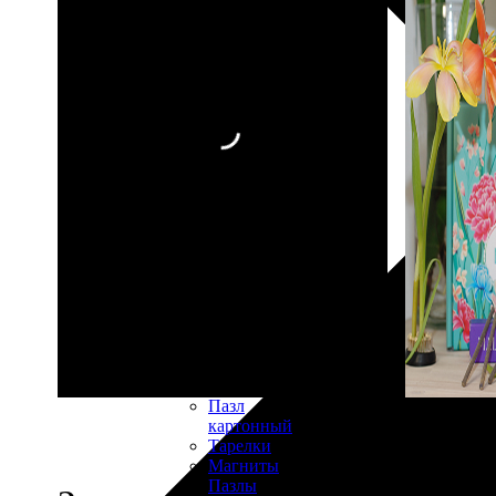
30х40
20х45
30х60
30х90
40х40
40х60
50х70
Пенокартон
Модульные
картины
ФотоПостеры
ФотоПодушки
Фотоcувениры
Значки
Коврик
для
мыши
Кружки
Новогодние
шары
Пазл
картонный
Тарелки
Магниты
Пазлы