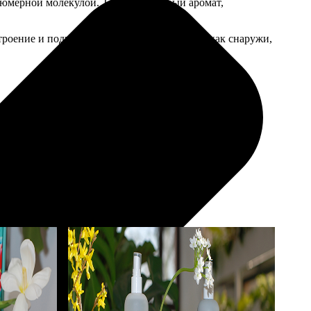
рфюмерной молекулой. Тонкий нишевый аромат,
строение и подчеркнут природное сияние — как снаружи,