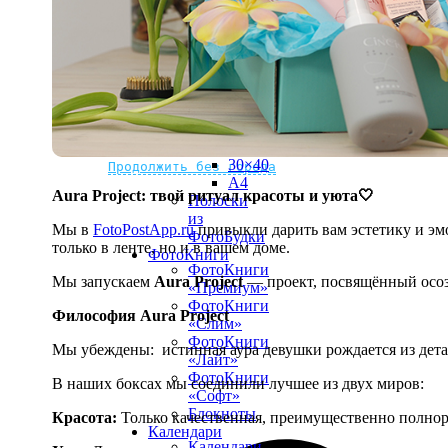
рамке
10х10
10×15
13×18
15×15
15×20
20×20
20×30
Не нашли Ваш город?
Мы доставляем по всему миру
30×30
30×40
Продолжить без города
A4
Aura Project: твой ритуал красоты и уюта🤍
Полоски
из
Мы в
FotoPostApp.ru
привыкли дарить вам эстетику и эмо
ФотоБудки
только в ленте, но и в вашем доме.
ФотоКниги
ФотоКниги
Мы запускаем
Aura Project
— проект, посвящённый осоз
«Премиум»
ФотоКниги
Философия Aura Project
«Слим»
ФотоКниги
Мы убеждены:
истинная аура девушки рождается из дет
«Лайт»
ФотоКниги
В наших боксах мы соединили лучшее из двух миров:
«Софт»
Блокноты
Красота:
Только качественная, преимущественно полнор
Календари
Календари