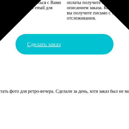
алисты могут связаться с Вами
оплаты получите подтверждение
му телефону или email для
описанием заказа. Когда отпра
я деталей.
вы получите письмо с трек-но
отслеживания.
Сделать заказ
ть фото для ретро-вечера. Сделали за день, хотя заказ был не м