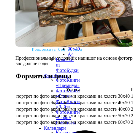
рамке
10х10
10×15
13×18
15×15
15×20
20×20
20×30
Не нашли Ваш город?
Мы доставляем по всему миру
30×30
30×40
Продолжить без города
A4
Профессиональный художник напишет на основе фотограф
Полоски
вас долгие годы.
из
ФотоБудки
Форматы и цены
ФотоКниги
ФотоКниги
«Премиум»
Услуга
ФотоКниги
портрет по фото акриловыми красками на холсте 30х40
«Слим»
ФотоКниги
портрет по фото акриловыми красками на холсте 40х50
«Лайт»
портрет по фото акриловыми красками на холсте 40х60
ФотоКниги
портрет по фото акриловыми красками на холсте 50х70
«Софт»
портрет по фото акриловыми красками на холсте 60х70
Блокноты
Календари
Календари