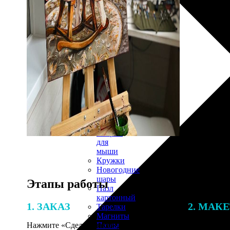
30х40
20х45
30х60
30х90
40х40
40х60
50х70
Пенокартон
Модульные
картины
ФотоПостеры
ФотоПодушки
Фотоcувениры
Значки
Коврик
для
мыши
Кружки
Новогодние
шары
Этапы работы
Пазл
картонный
1. ЗАКАЗ
2. МАК
Тарелки
Магниты
Пазлы
Нажмите «Сделать заказ», выберите
В процессе 