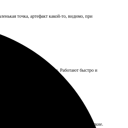
ленькая точка, артефакт какой-то, видимо, при
, выбрала размер и оформление. Работают быстро и
ательно вернусь снова!
вую работу. Качество впечатляет, все детали четкие.