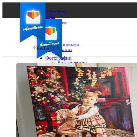
О ФотоПочте
Акции
Сделаем за вас
Бизнесу
FAQ
Франшиза
Поддержка и контакты
КАТАЛОГ
Оплата и доставка
Фотографии
Классические
фото
Ваш город:
10х10
10х15
Ваш регион доставки
13х18
15х15
Выберите из списка:
15х20
20х20
20х30
30х30
30х40
А4
Фото
в