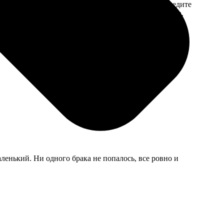
 на email с
заказа. Если у вас есть промокод, введите
вим заказ
его в специальное поле для промокода.
мером для
аленький. Ни одного брака не попалось, все ровно и