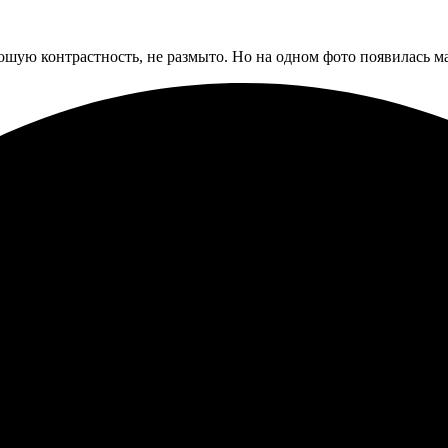
ошую контрастность, не размыто. Но на одном фото появилась ма
 осталась в полном восторге. Все очень просто: загрузила фото
еперь у меня прекрасные портреты, которые украшают дом. Обяз
ень удобный. Сделали макет быстро, а через три дня забрала гото