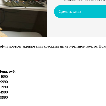
Сделать заказ
ии портрет акриловыми красками на натуральном холсте. Покрое
Цена, руб.
14990
19990
21990
24990
29990