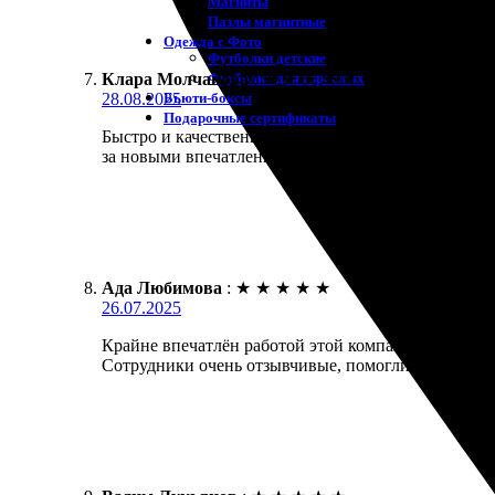
Магниты
Пазлы магнитные
Одежда с Фото
Футболки детские
Футболки для взрослых
Клара Молчанова
:
★
★
★
★
★
Бьюти-боксы
28.08.2025
Подарочные сертификаты
Быстро и качественно выполнили заказ. Отлично р
за новыми впечатлениями!
Ада Любимова
:
★
★
★
★
★
26.07.2025
Крайне впечатлён работой этой компании. Удобный 
Сотрудники очень отзывчивые, помогли с деталям