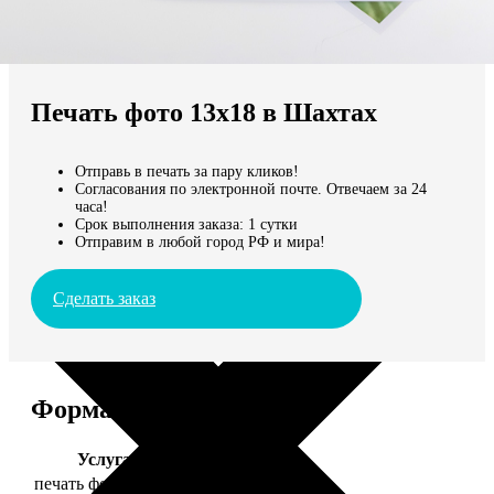
Не нашли Ваш город?
Мы доставляем по всему миру
Печать фото 13х18 в Шахтах
Продолжить без города
Отправь в печать за пару кликов!
Согласования по электронной почте. Отвечаем за 24
часа!
Срок выполнения заказа: 1 сутки
Отправим в любой город РФ и мира!
Сделать заказ
Форматы и цены
Услуга
Цена, руб.
печать фото 13х18
39