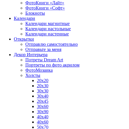
ФотоКниги «Лайт»
ФотоКниги «Софт»
Блокноты
Календари
Календари магнитные
Календари настольные
Календари настенные
Открытки
Отправлю самостоятельно
Отправьте за меня
Декор Интерьера
Потреты Dream Art
Портреты по фото акрилом
ФотоМозаика
Холсты
20х20
20х30
30х30
30х40
20х45
30х60
30х90
40х40
40х60
50х70