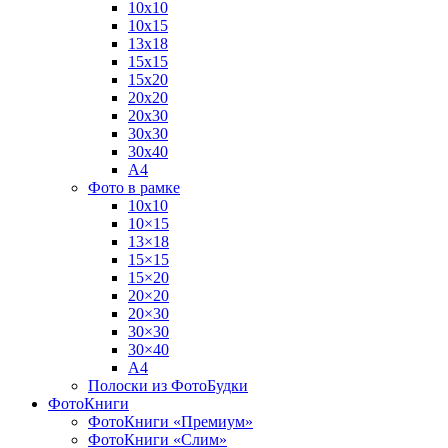
10х10
10х15
13х18
15х15
15х20
20х20
20х30
30х30
30х40
А4
Фото в рамке
10х10
10×15
13×18
15×15
15×20
20×20
20×30
30×30
30×40
A4
Полоски из ФотоБудки
ФотоКниги
ФотоКниги «Премиум»
ФотоКниги «Слим»