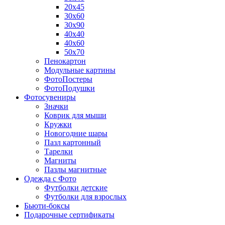
20х45
30х60
30х90
40х40
40х60
50х70
Пенокартон
Модульные картины
ФотоПостеры
ФотоПодушки
Фотоcувениры
Значки
Коврик для мыши
Кружки
Новогодние шары
Пазл картонный
Тарелки
Магниты
Пазлы магнитные
Одежда с Фото
Футболки детские
Футболки для взрослых
Бьюти-боксы
Подарочные сертификаты