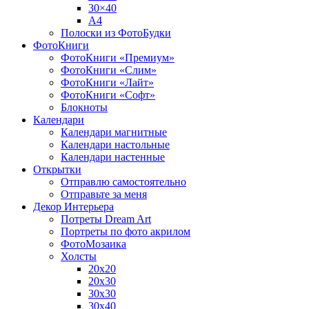
30×40
A4
Полоски из ФотоБудки
ФотоКниги
ФотоКниги «Премиум»
ФотоКниги «Слим»
ФотоКниги «Лайт»
ФотоКниги «Софт»
Блокноты
Календари
Календари магнитные
Календари настольные
Календари настенные
Открытки
Отправлю самостоятельно
Отправьте за меня
Декор Интерьера
Потреты Dream Art
Портреты по фото акрилом
ФотоМозаика
Холсты
20х20
20х30
30х30
30х40