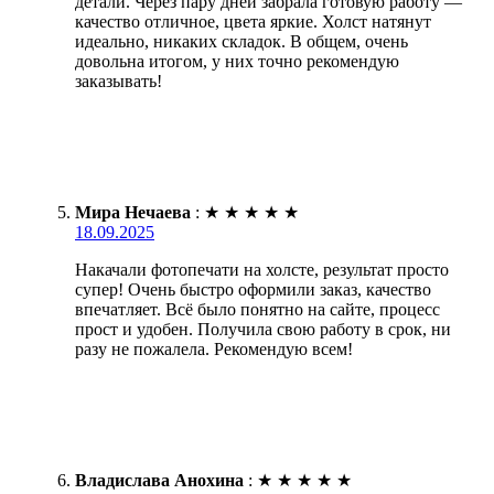
детали. Через пару дней забрала готовую работу —
качество отличное, цвета яркие. Холст натянут
идеально, никаких складок. В общем, очень
довольна итогом, у них точно рекомендую
заказывать!
Мира Нечаева
:
★
★
★
★
★
18.09.2025
Накачали фотопечати на холсте, результат просто
супер! Очень быстро оформили заказ, качество
впечатляет. Всё было понятно на сайте, процесс
прост и удобен. Получила свою работу в срок, ни
разу не пожалела. Рекомендую всем!
Владислава Анохина
:
★
★
★
★
★