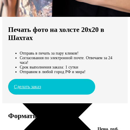
Не нашли Ваш город?
Мы доставляем по всему миру
Печать фото на холсте 20х20 в
Продолжить без города
Шахтах
Отправь в печать за пару кликов!
Согласования по электронной почте. Отвечаем за 24
часа!
Срок выполнения заказа: 1 сутки
Отправим в любой город РФ и мира!
Сделать заказ
Форматы и цены
Услуга
Цена, руб.