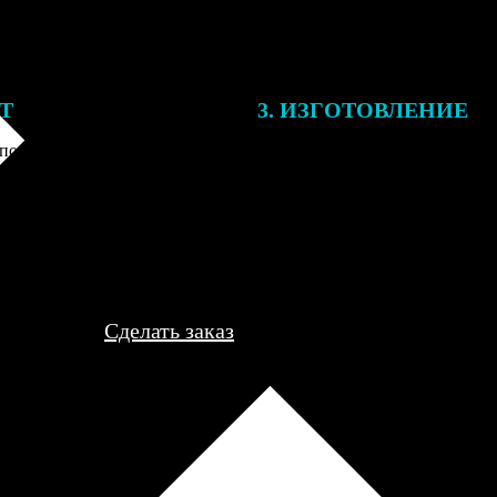
ЕТ
3. ИЗГОТОВЛЕНИЕ
подготовки заказа к печати
Оплатите заказ банковской кар
алисты могут связаться с Вами
оплаты получите подтверждение
му телефону или email для
описанием заказа. Когда отпра
я деталей.
вы получите письмо с трек-но
отслеживания.
Сделать заказ