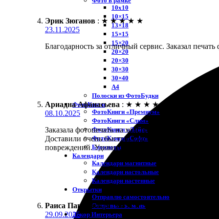
Фото в рамке
10х10
10×15
Эрик Зюганов
:
★
★
★
★
★
13×18
23.11.2025
15×15
15×20
Благодарность за отличный сервис. Заказал печать 
20×20
20×30
30×30
30×40
A4
Полоски из ФотоБудки
Ариадна Афанасьева
:
★
★
★
★
★
ФотоКниги
ФотоКниги «Премиум»
08.10.2025
ФотоКниги «Слим»
ФотоКниги «Лайт»
Заказала фотопечать на холсте 40х60. Оформление 
ФотоКниги «Софт»
Доставили очень быстро, уже через несколько дней.
Блокноты
повреждений. Удивительно, но это стало залогом х
Календари
Календари магнитные
Календари настольные
Календари настенные
Открытки
Отправлю самостоятельно
Раиса Павловская
:
★
★
★
★
★
Отправьте за меня
29.09.2025
Декор Интерьера