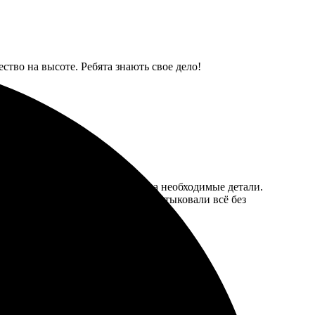
ство на высоте. Ребята знають свое дело!
фото, выбрала формат и добавила необходимые детали.
ране! Упаковка была надежной, состыковали всё без
гда ожидания оправдываются.