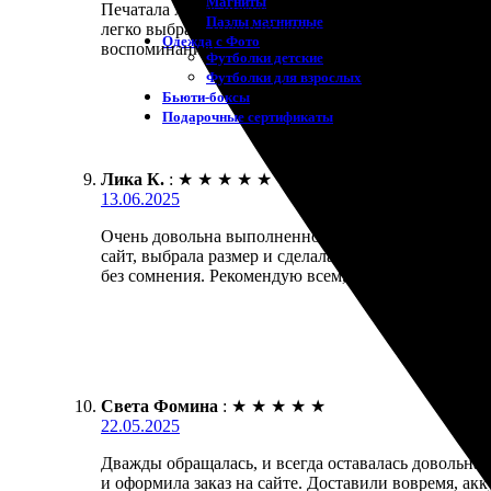
Магниты
Печатала холст, осталась в полном восторге! Качес
Пазлы магнитные
легко выбрать нужный формат и загрузить фотогра
Одежда с Фото
воспоминания!
Футболки детские
Футболки для взрослых
Бьюти-боксы
Подарочные сертификаты
Лика К.
:
★
★
★
★
★
13.06.2025
Очень довольна выполненной работой. Заказала печ
сайт, выбрала размер и сделала оплату. Доставка о
без сомнения. Рекомендую всем, кто ценит качеств
Света Фомина
:
★
★
★
★
★
22.05.2025
Дважды обращалась, и всегда оставалась довольна. 
и оформила заказ на сайте. Доставили вовремя, ак