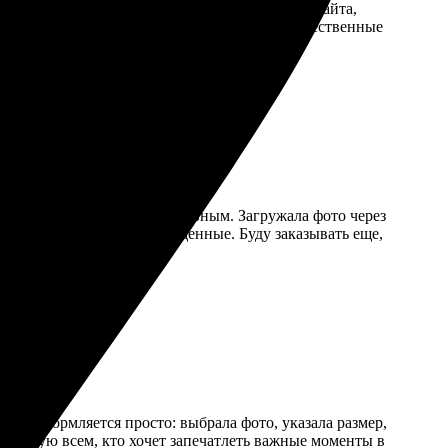
кой, пришло очень быстро. Удобный интерфейс сайта,
 Рекомендую всем, кто любит красивые и качественные
 оказался простым и интуитивным. Загружала фото через
атянут, цвета яркие и насыщенные. Буду заказывать еще,
Заказ оформляется просто: выбрала фото, указала размер,
комендую всем, кто хочет запечатлеть важные моменты в