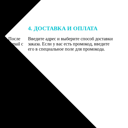
4. ДОСТАВКА И ОПЛАТА
той. После
Введите адрес и выберите способ доставки
 на email с
заказа. Если у вас есть промокод, введите
вим заказ
его в специальное поле для промокода.
мером для