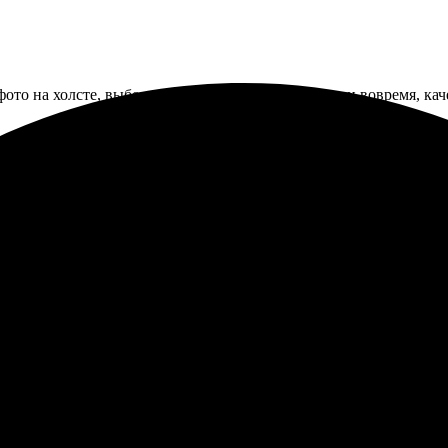
фото на холсте, выбор оказался простым. Доставили вовремя, каче
на сайте оказалось простым и интуитивно понятным. Загрузила 
 Качество впечатлило — яркие цвета и четкие детали, как на эк
орошего настроения и находкой для подарка. Всегда приятно, ко