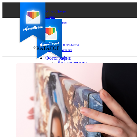
О ФотоПочте
Акции
Сделаем за вас
Бизнесу
FAQ
Франшиза
Поддержка и контакты
КАТАЛОГ
Оплата и доставка
Фотографии
Классические
фото
Ваш город:
10х10
10х15
Ваш регион доставки
13х18
15х15
Выберите из списка:
15х20
20х20
20х30
30х30
30х40
А4
Фото
в