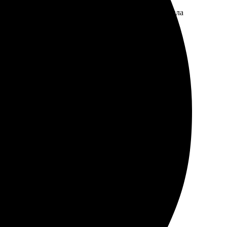
 Процесс оформления прост: загрузила фото, выбрала
т даже лучше, чем ожидала. Доставка была
гко разместить заказ, а сотрудник оперативно ответила
офессионалы своего дела. Обязательно вернусь еще!