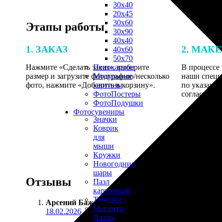
30х40
20х45
30х60
Этапы работы
30х90
40х40
1. ЗАКАЗ
2. МАК
40х60
50х70
Нажмите «Сделать заказ», выберите
В процессе 
Пенокартон
размер и загрузите фотографию/несколько
наши специ
Модульные
фото, нажмите «Добавить в корзину».
по указанно
картины
согласовани
ФотоПостеры
ФотоПодушки
Фотоcувениры
Значки
Коврик
для
мыши
Кружки
Новогодние
шары
Отзывы
Пазл
картонный
Тарелки
Арсений Баженов
:
Магниты
18.02.2026
Пазлы