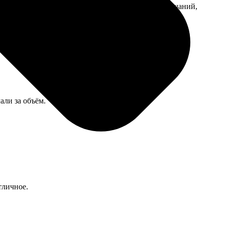
лый, размер точный. В посольстве приняли без замечаний,
али за объём.
тличное.