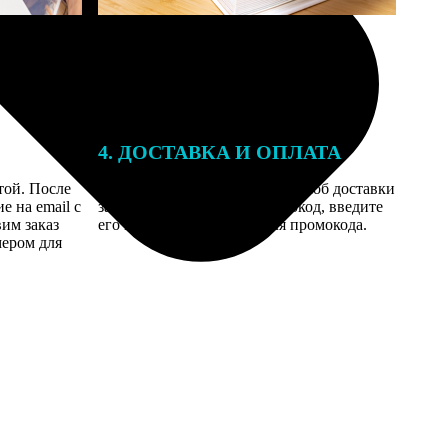
4. ДОСТАВКА И ОПЛАТА
той. После
Введите адрес и выберите способ доставки
 на email с
заказа. Если у вас есть промокод, введите
вим заказ
его в специальное поле для промокода.
мером для