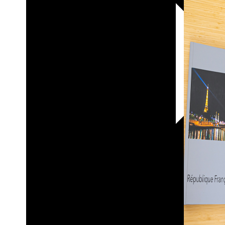
30х40
20х45
30х60
30х90
40х40
40х60
50х70
Пенокартон
Модульные
картины
ФотоПостеры
ФотоПодушки
Фотоcувениры
Значки
Коврик
для
мыши
Кружки
Новогодние
шары
Пазл
картонный
Тарелки
Магниты
Пазлы