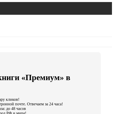
книги «Премиум» в
ару кликов!
тронной почте. Отвечаем за 24 часа!
за: до 48 часов
род РФ и мира!