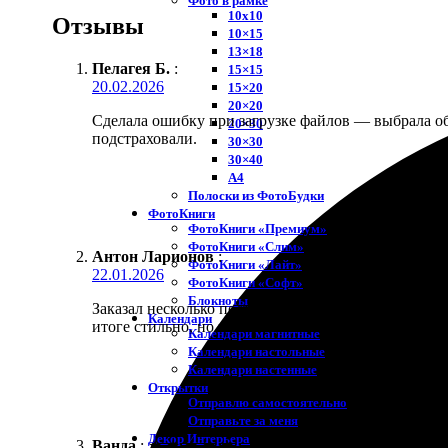
Фото в рамке
10х10
Отзывы
10×15
13×18
Пелагея Б.
:
15×15
20.02.2026
15×20
20×20
Сделала ошибку при загрузке файлов — выбрала обр
20×30
подстраховали.
30×30
30×40
A4
Полоски из ФотоБудки
ФотоКниги
ФотоКниги «Премиум»
ФотоКниги «Слим»
Антон Ларионов
:
ФотоКниги «Лайт»
22.01.2026
ФотоКниги «Софт»
Блокноты
Заказал несколько постеров для интерьера квартир
Календари
итоге стильно, но мороки было.
Календари магнитные
Календари настольные
Календари настенные
Открытки
Отправлю самостоятельно
Отправьте за меня
Декор Интерьера
Ванда
:
★
★
★
★
★