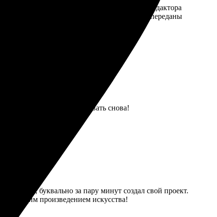
оказался очень простым. Интерфейс онлайн-редактора
га получилась яркой и стильной, все детали переданы
ада результату! Буду заказывать снова!
нтуитивен, буквально за пару минут создал свой проект.
м настоящим произведением искусства!