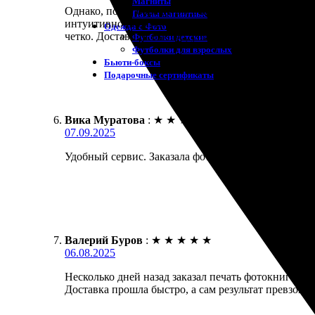
Магниты
Однако, после обращения в компанию была приятно
Пазлы магнитные
интуитивно понятен, легко добавлять фотографии. 
Одежда с Фото
четко. Доставили быстро, упаковка надежная. Рек
Футболки детские
Футболки для взрослых
Бьюти-боксы
Подарочные сертификаты
Вика Муратова
:
★
★
★
★
★
07.09.2025
Удобный сервис. Заказала фотокнигу, всё сделали б
Валерий Буров
:
★
★
★
★
★
06.08.2025
Несколько дней назад заказал печать фотокниги и 
Доставка прошла быстро, а сам результат превзошё