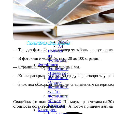
рамке
10х10
10×15
13×18
15×15
15×20
20×20
20×30
Не нашли Ваш город?
Мы доставляем по всему миру
30×30
30×40
Продолжить без города
A4
— Твердая фотообложка, размер чуть больше внутреннег
Полоски
из
— В фотокниге может быть от 20 до 100 страниц.
ФотоБудки
ФотоКниги
— Страницы плотные, толщина 1 мм.
ФотоКниги
«Премиум»
— Книга раскрывается на 180 градусов, развороты укре
ФотоКниги
«Слим»
— Блок под обложкой укреплен специальным материалом
ФотоКниги
«Лайт»
ФотоКниги
«Софт»
Свадебная фотокнига типа «Премиум» рассчитана на 30 с
Блокноты
стоимость останется прежней). А потом пришлем вам на 
Календари
Календари