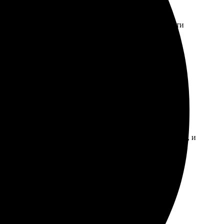
 выбор материалов и дизайнов, каждый сможет найти
печати, картинки яркие и насыщенные. Полностью
бен, всё интуитивно понятно. Была приятно удивлена
аницы, чувствуется забота о деталях. Получила книгу, и
ем!