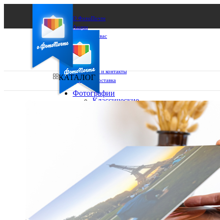
О ФотоПочте
Акции
Сделаем за вас
Бизнесу
FAQ
Франшиза
Поддержка и контакты
КАТАЛОГ
Оплата и доставка
Фотографии
Классические
фото
Ваш город:
10х10
10х15
Ваш регион доставки
13х18
15х15
Выберите из списка:
15х20
20х20
20х30
30х30
30х40
А4
Фото
в