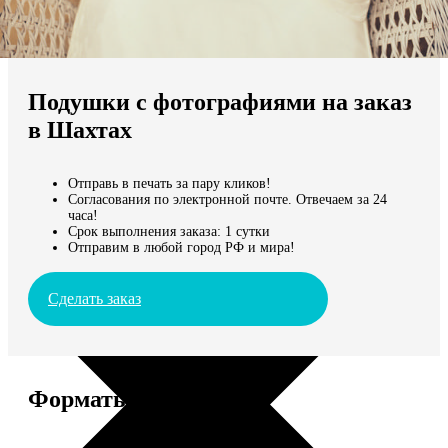
Не нашли Ваш город?
Мы доставляем по всему миру
Подушки с фотографиями на заказ
Продолжить без города
в Шахтах
Отправь в печать за пару кликов!
Согласования по электронной почте. Отвечаем за 24
часа!
Срок выполнения заказа: 1 сутки
Отправим в любой город РФ и мира!
Сделать заказ
Форматы и цены
Услуга
Цена, руб.