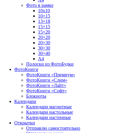
Фото в рамке
10х10
10×15
13×18
15×15
15×20
20×20
20×30
30×30
30×40
A4
Полоски из ФотоБудки
ФотоКниги
ФотоКниги «Премиум»
ФотоКниги «Слим»
ФотоКниги «Лайт»
ФотоКниги «Софт»
Блокноты
Календари
Календари магнитные
Календари настольные
Календари настенные
Открытки
Отправлю самостоятельно