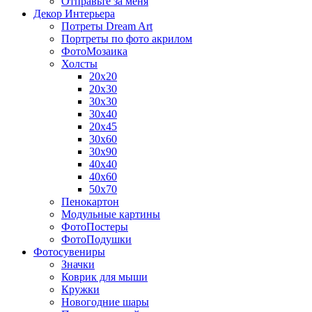
Отправьте за меня
Декор Интерьера
Потреты Dream Art
Портреты по фото акрилом
ФотоМозаика
Холсты
20х20
20х30
30х30
30х40
20х45
30х60
30х90
40х40
40х60
50х70
Пенокартон
Модульные картины
ФотоПостеры
ФотоПодушки
Фотоcувениры
Значки
Коврик для мыши
Кружки
Новогодние шары