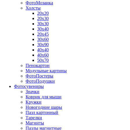
ФотоМозаика
Холсты
20х20
20х30
30х30
30х40
20х45
30х60
30х90
40х40
40х60
50х70
Пенокартон
Модульные картины
ФотоПостеры
ФотоПодушки
Фотоcувениры
Значки
Коврик для мыши
Кружки
Новогодние шары
Пазл картонный
Тарелки
Магниты
Пазлы магнитные