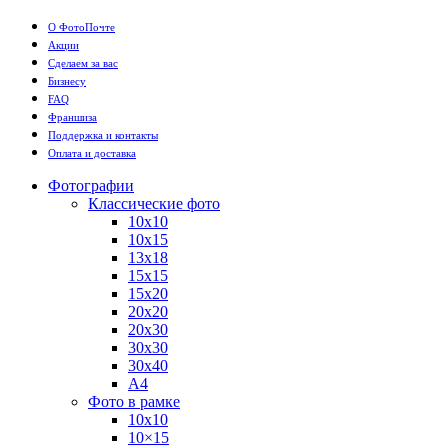
О ФотоПочте
Акции
Сделаем за вас
Бизнесу
FAQ
Франшиза
Поддержка и контакты
Оплата и доставка
Фотографии
Классические фото
10х10
10х15
13х18
15х15
15х20
20х20
20х30
30х30
30х40
А4
Фото в рамке
10х10
10×15