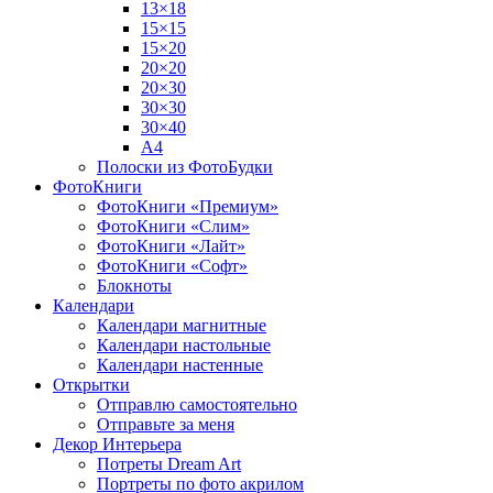
13×18
15×15
15×20
20×20
20×30
30×30
30×40
A4
Полоски из ФотоБудки
ФотоКниги
ФотоКниги «Премиум»
ФотоКниги «Слим»
ФотоКниги «Лайт»
ФотоКниги «Софт»
Блокноты
Календари
Календари магнитные
Календари настольные
Календари настенные
Открытки
Отправлю самостоятельно
Отправьте за меня
Декор Интерьера
Потреты Dream Art
Портреты по фото акрилом