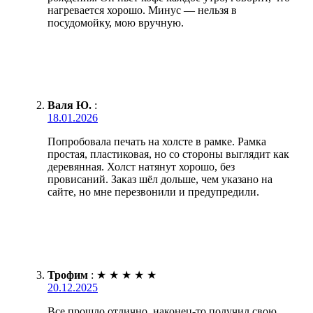
нагревается хорошо. Минус — нельзя в
посудомойку, мою вручную.
Валя Ю.
:
18.01.2026
Попробовала печать на холсте в рамке. Рамка
простая, пластиковая, но со стороны выглядит как
деревянная. Холст натянут хорошо, без
провисаний. Заказ шёл дольше, чем указано на
сайте, но мне перезвонили и предупредили.
Трофим
:
★
★
★
★
★
20.12.2025
Все прошло отлично, наконец-то получил свою