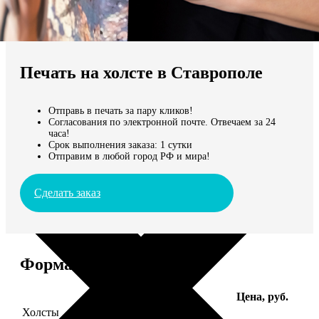
Не нашли Ваш город?
Мы доставляем по всему миру
Печать на холсте в Ставрополе
Продолжить без города
Отправь в печать за пару кликов!
Согласования по электронной почте. Отвечаем за 24
часа!
Срок выполнения заказа: 1 сутки
Отправим в любой город РФ и мира!
Сделать заказ
Форматы и цены
Услуга
Цена, руб.
Холсты