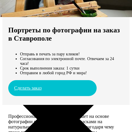
Не нашли Ваш город?
Мы доставляем по всему миру
Портреты по фотографии на заказ
Продолжить без города
в Ставрополе
Отправь в печать за пару кликов!
Согласования по электронной почте. Отвечаем за 24
часа!
Срок выполнения заказа: 1 сутки
Отправим в любой город РФ и мира!
Сделать заказ
Профессиональный художник напишет на основе
фотографии портрет акриловыми красками на
натуральном холсте. Покроет лаком, благодаря чему