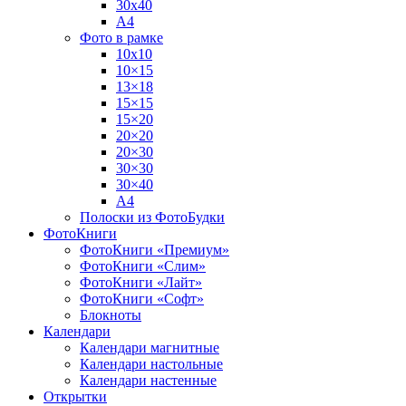
30х40
А4
Фото в рамке
10х10
10×15
13×18
15×15
15×20
20×20
20×30
30×30
30×40
A4
Полоски из ФотоБудки
ФотоКниги
ФотоКниги «Премиум»
ФотоКниги «Слим»
ФотоКниги «Лайт»
ФотоКниги «Софт»
Блокноты
Календари
Календари магнитные
Календари настольные
Календари настенные
Открытки