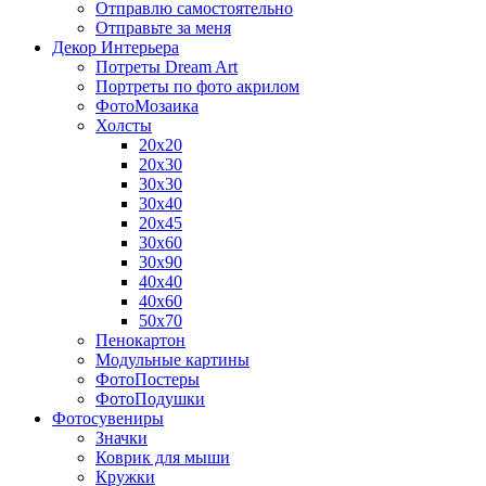
Отправлю самостоятельно
Отправьте за меня
Декор Интерьера
Потреты Dream Art
Портреты по фото акрилом
ФотоМозаика
Холсты
20х20
20х30
30х30
30х40
20х45
30х60
30х90
40х40
40х60
50х70
Пенокартон
Модульные картины
ФотоПостеры
ФотоПодушки
Фотоcувениры
Значки
Коврик для мыши
Кружки