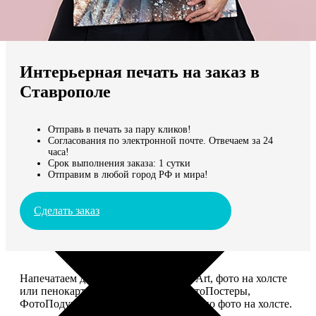
Не нашли Ваш город?
Мы доставляем по всему миру
Интерьерная печать на заказ в
Продолжить без города
Ставрополе
Отправь в печать за пару кликов!
Согласования по электронной почте. Отвечаем за 24
часа!
Срок выполнения заказа: 1 сутки
Отправим в любой город РФ и мира!
Сделать заказ
Напечатаем для вас картины Dream-Art, фото на холсте
или пенокартоне, ФотоМозаику, ФотоПостеры,
ФотоПодушки или напишем портрет по фото на холсте.