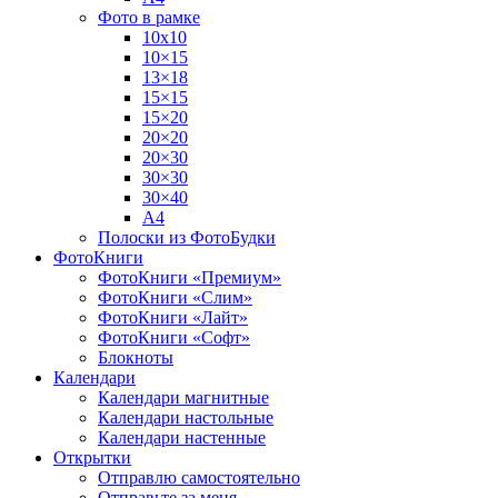
Фото в рамке
10х10
10×15
13×18
15×15
15×20
20×20
20×30
30×30
30×40
A4
Полоски из ФотоБудки
ФотоКниги
ФотоКниги «Премиум»
ФотоКниги «Слим»
ФотоКниги «Лайт»
ФотоКниги «Софт»
Блокноты
Календари
Календари магнитные
Календари настольные
Календари настенные
Открытки
Отправлю самостоятельно
Отправьте за меня