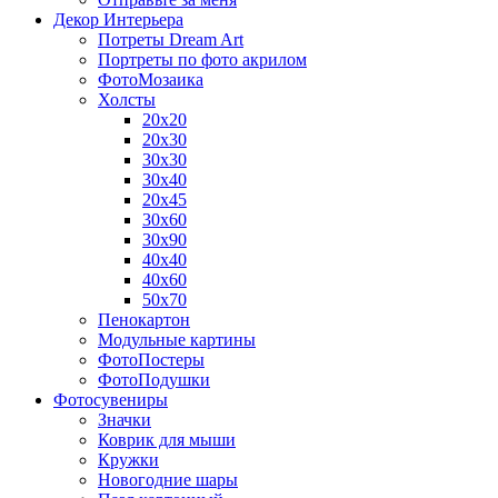
Декор Интерьера
Потреты Dream Art
Портреты по фото акрилом
ФотоМозаика
Холсты
20х20
20х30
30х30
30х40
20х45
30х60
30х90
40х40
40х60
50х70
Пенокартон
Модульные картины
ФотоПостеры
ФотоПодушки
Фотоcувениры
Значки
Коврик для мыши
Кружки
Новогодние шары