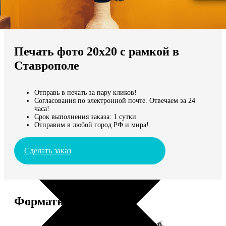
Не нашли Ваш город?
Мы доставляем по всему миру
Печать фото 20х20 с рамкой в
Продолжить без города
Ставрополе
Отправь в печать за пару кликов!
Согласования по электронной почте. Отвечаем за 24
часа!
Срок выполнения заказа: 1 сутки
Отправим в любой город РФ и мира!
Сделать заказ
Форматы и цены
Услуга
Цена, руб.