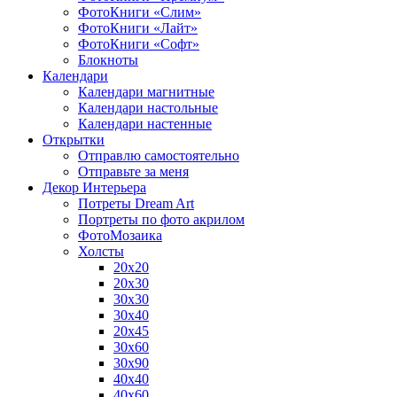
ФотоКниги «Слим»
ФотоКниги «Лайт»
ФотоКниги «Софт»
Блокноты
Календари
Календари магнитные
Календари настольные
Календари настенные
Открытки
Отправлю самостоятельно
Отправьте за меня
Декор Интерьера
Потреты Dream Art
Портреты по фото акрилом
ФотоМозаика
Холсты
20х20
20х30
30х30
30х40
20х45
30х60
30х90
40х40
40х60