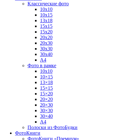
Классические фото
10х10
10х15
13х18
15х15
15х20
20х20
20х30
30х30
30х40
А4
Фото в рамке
10х10
10×15
13×18
15×15
15×20
20×20
20×30
30×30
30×40
A4
Полоски из ФотоБудки
ФотоКниги
ФотоКниги «Премиум»