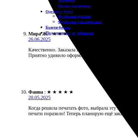
Магниты
Пазлы магнитные
Одежда с Фото
Футболки детские
Футболки для взрослых
Бьюти-боксы
Подарочные сертификаты
Мира Ж.
:
★
★
★
★
★
26.06.2025
Качественно. Заказала печать фотографии 30х40. О
Приятно удивило оформление. Рекомендую всем, к
Фаина
:
★
★
★
★
★
20.05.2025
Когда решила печатать фото, выбрала эту компанию
печати поразило! Теперь планирую ещё заказы.