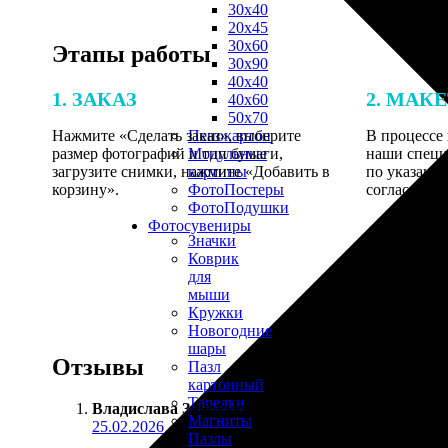
30х40
20х45
30х60
Этапы работы
30х90
40х40
1. ЗАКАЗ
2. МАК
40х60
50х70
Нажмите «Сделать заказ», выберите
В процессе 
Пенокартон
размер фотографий и тип бумаги,
наши специ
Модульные
загрузите снимки, нажмите «Добавить в
по указанно
картины
корзину».
согласовани
ФотоПостеры
ФотоПодушки
Фотоcувениры
Значки
Коврик
для
мыши
Кружки
Новогодние
шары
Отзывы
Пазл
картонный
Тарелки
Владислава Зиновьева
:
Магниты
25.02.2026
Пазлы