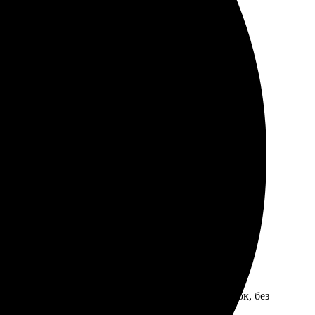
у заказывать еще!
бный, быстро нашла нужную опцию. Выбор бумаги
екомендую всем, кто ценит качество!
. Качество хорошее, цвета яркие. Доставили в срок, без