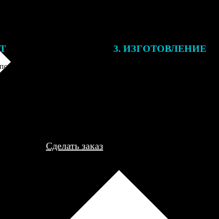
ЕТ
3. ИЗГОТОВЛЕНИЕ
подготовки заказа к печати
Оплатите заказ банковской кар
алисты могут связаться с Вами
оплаты получите подтверждение
му телефону или email для
описанием заказа. Когда отпра
я деталей.
вы получите письмо с трек-но
отслеживания.
Сделать заказ