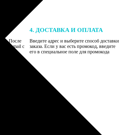
4. ДОСТАВКА И ОПЛАТА
той. После
Введите адрес и выберите способ доставки
 на email с
заказа. Если у вас есть промокод, введите
вим заказ
его в специальное поле для промокода
мером для