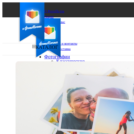
О ФотоПочте
Акции
Сделаем за вас
Бизнесу
FAQ
Франшиза
Поддержка и контакты
КАТАЛОГ
Оплата и доставка
Фотографии
Классические
фото
Ваш город:
10х10
10х15
Ваш регион доставки
13х18
15х15
Выберите из списка:
15х20
20х20
20х30
30х30
30х40
А4
Фото
в