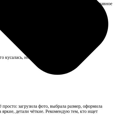
не. Установила на специальные подставки, теперь главное
о кусалась, но за оперативность не жалко.
 просто: загрузила фото, выбрала размер, оформила
 яркие, детали чёткие. Рекомендую тем, кто ищет