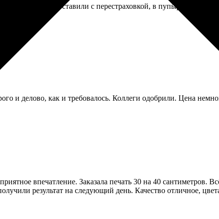
очень красивая. Доставили с перестраховкой, в пупырке и карто
го и делово, как и требовалось. Коллеги одобрили. Цена немног
иятное впечатление. Заказала печать 30 на 40 сантиметров. Всё
получили результат на следующий день. Качество отличное, цвета