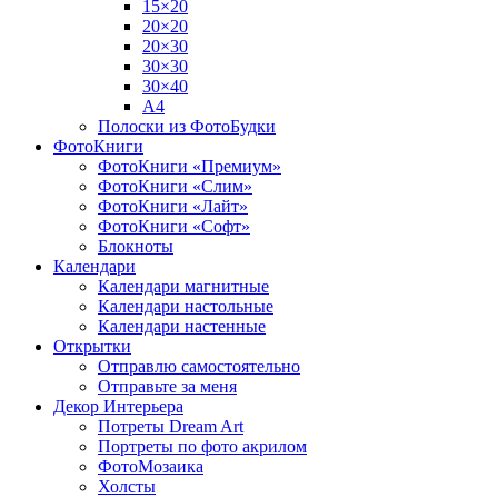
15×20
20×20
20×30
30×30
30×40
A4
Полоски из ФотоБудки
ФотоКниги
ФотоКниги «Премиум»
ФотоКниги «Слим»
ФотоКниги «Лайт»
ФотоКниги «Софт»
Блокноты
Календари
Календари магнитные
Календари настольные
Календари настенные
Открытки
Отправлю самостоятельно
Отправьте за меня
Декор Интерьера
Потреты Dream Art
Портреты по фото акрилом
ФотоМозаика
Холсты