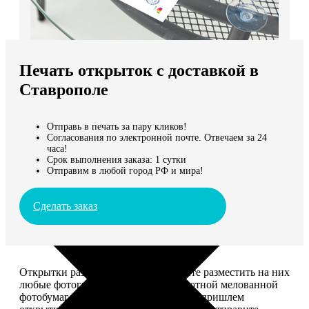
Не нашли Ваш город?
Мы доставляем по всему миру
Печать открыток с доставкой в
Продолжить без города
Ставрополе
Отправь в печать за пару кликов!
Согласования по электронной почте. Отвечаем за 24
часа!
Срок выполнения заказа: 1 сутки
Отправим в любой город РФ и мира!
Сделать заказ
Открытки размером 10*15, вы можете разместить на них
любые фотографии. Печатаем на плотной мелованной
фотобумаге плотностью 300 г/м2. Мы пришлем