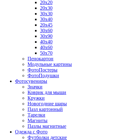
20х20
20х30
30х30
30х40
20х45
30х60
30х90
40х40
40х60
50х70
Пенокартон
Модульные картины
ФотоПостеры
ФотоПодушки
Фотоcувениры
Значки
Коврик для мыши
Кружки
Новогодние шары
Пазл картонный
Тарелки
Магниты
Пазлы магнитные
Одежда с Фото
Футболки детские