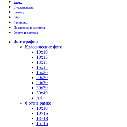
Акции
Сделаем за вас
Бизнесу
FAQ
Франшиза
Поддержка и контакты
Оплата и доставка
Фотографии
Классические фото
10х10
10х15
13х18
15х15
15х20
20х20
20х30
30х30
30х40
А4
Фото в рамке
10х10
10×15
13×18
15×15