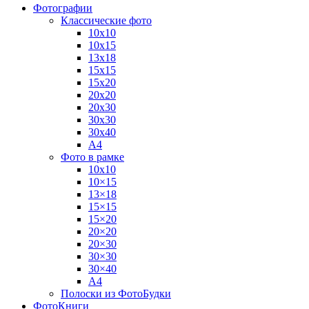
Фотографии
Классические фото
10х10
10х15
13х18
15х15
15х20
20х20
20х30
30х30
30х40
А4
Фото в рамке
10х10
10×15
13×18
15×15
15×20
20×20
20×30
30×30
30×40
A4
Полоски из ФотоБудки
ФотоКниги