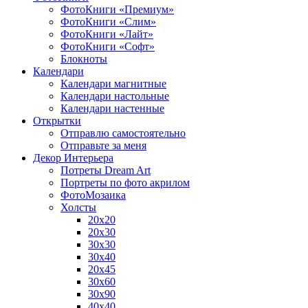
ФотоКниги «Премиум»
ФотоКниги «Слим»
ФотоКниги «Лайт»
ФотоКниги «Софт»
Блокноты
Календари
Календари магнитные
Календари настольные
Календари настенные
Открытки
Отправлю самостоятельно
Отправьте за меня
Декор Интерьера
Потреты Dream Art
Портреты по фото акрилом
ФотоМозаика
Холсты
20х20
20х30
30х30
30х40
20х45
30х60
30х90
40х40