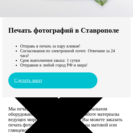
Не нашли Ваш город?
Мы доставляем по всему миру
Печать фотографий в Ставрополе
Продолжить без города
Отправь в печать за пару кликов!
Согласования по электронной почте. Отвечаем за 24
часа!
Срок выполнения заказа: 1 сутки
Отправим в любой город РФ и мира!
Сделать заказ
Мы печатаем фотографии на профессиональном
оборудовании Noritsu, используем в работе материалы
ведущих мировых производителей. Вы можете заказать
печать фотографий разных форматов на матовой или
глянцевой фотобумаге.