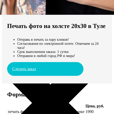
Не нашли Ваш город?
Мы доставляем по всему миру
Печать фото на холсте 20х30 в Туле
Продолжить без города
Отправь в печать за пару кликов!
Согласования по электронной почте. Отвечаем за 24
часа!
Срок выполнения заказа: 1 сутки
Отправим в любой город РФ и мира!
Сделать заказ
Форматы и цены
Услуга
Цена, руб.
печать фото на холсте 20х30 на подрамнике
1990