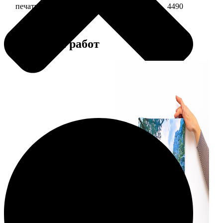
печать фото на холсте 20х30 в раме
4490
Примеры работ