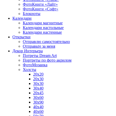
ФотоКниги «Лайт»
ФотоКниги «Софт»
Блокноты
Календари
Календари магнитные
Календари настольные
Календари настенные
Открытки
Отправлю самостоятельно
Отправьте за меня
Декор Интерьера
Потреты Dream Art
Портреты по фото акрилом
ФотоМозаика
Холсты
20х20
20х30
30х30
30х40
20х45
30х60
30х90
40х40
40х60