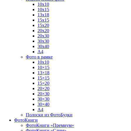
10х10
10х15
13х18
15х15
15х20
20х20
20х30
30х30
30х40
А4
Фото в рамке
10х10
10×15
13×18
15×15
15×20
20×20
20×30
30×30
30×40
A4
Полоски из ФотоБудки
ФотоКниги
ФотоКниги «Премиум»
ФотоКниги «Слим»