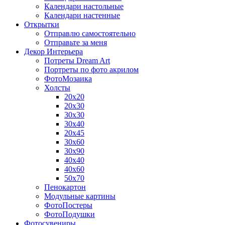
Календари настольные
Календари настенные
Открытки
Отправлю самостоятельно
Отправьте за меня
Декор Интерьера
Потреты Dream Art
Портреты по фото акрилом
ФотоМозаика
Холсты
20х20
20х30
30х30
30х40
20х45
30х60
30х90
40х40
40х60
50х70
Пенокартон
Модульные картины
ФотоПостеры
ФотоПодушки
Фотоcувениры