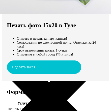
Не нашли Ваш город?
Мы доставляем по всему миру
Печать фото 15х20 в Туле
Продолжить без города
Отправь в печать за пару кликов!
Согласования по электронной почте. Отвечаем за 24
часа!
Срок выполнения заказа: 1 сутки
Отправим в любой город РФ и мира!
Сделать заказ
Форматы и цены
Услуга
Цена, руб.
печать фото 15х20
47