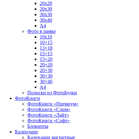
20х20
20х30
30х30
30х40
А4
Фото в рамке
10х10
10×15
13×18
15×15
15×20
20×20
20×30
30×30
30×40
A4
Полоски из ФотоБудки
ФотоКниги
ФотоКниги «Премиум»
ФотоКниги «Слим»
ФотоКниги «Лайт»
ФотоКниги «Софт»
Блокноты
Календари
Календари магнитные