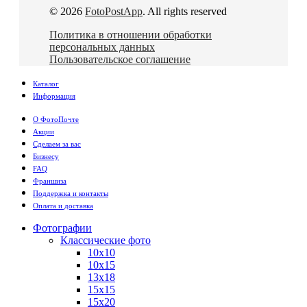
© 2026
FotoPostApp
. All rights reserved
Политика в отношении обработки
персональных данных
Пользовательское соглашение
Каталог
Информация
О ФотоПочте
Акции
Сделаем за вас
Бизнесу
FAQ
Франшиза
Поддержка и контакты
Оплата и доставка
Фотографии
Классические фото
10х10
10х15
13х18
15х15
15х20