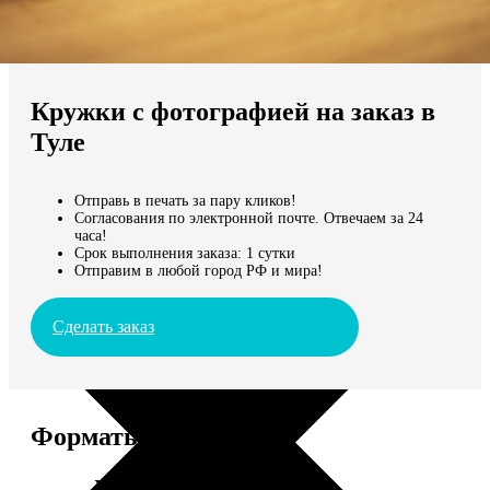
Не нашли Ваш город?
Мы доставляем по всему миру
Кружки с фотографией на заказ в
Продолжить без города
Туле
Отправь в печать за пару кликов!
Согласования по электронной почте. Отвечаем за 24
часа!
Срок выполнения заказа: 1 сутки
Отправим в любой город РФ и мира!
Сделать заказ
Форматы и цены
Услуга
Цена, руб.