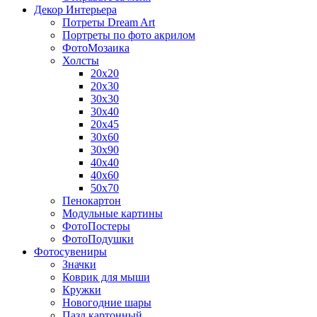
Декор Интерьера
Потреты Dream Art
Портреты по фото акрилом
ФотоМозаика
Холсты
20х20
20х30
30х30
30х40
20х45
30х60
30х90
40х40
40х60
50х70
Пенокартон
Модульные картины
ФотоПостеры
ФотоПодушки
Фотоcувениры
Значки
Коврик для мыши
Кружки
Новогодние шары
Пазл картонный