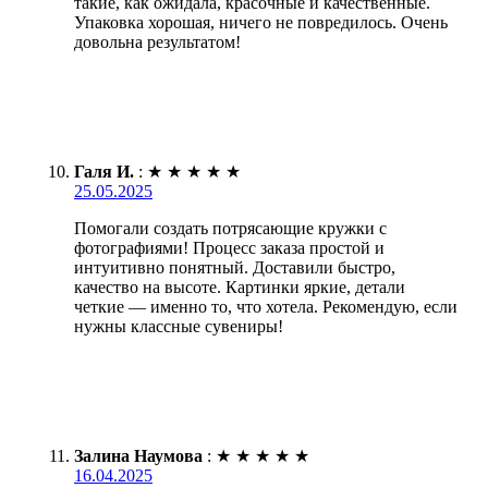
такие, как ожидала, красочные и качественные.
Упаковка хорошая, ничего не повредилось. Очень
довольна результатом!
Галя И.
:
★
★
★
★
★
25.05.2025
Помогали создать потрясающие кружки с
фотографиями! Процесс заказа простой и
интуитивно понятный. Доставили быстро,
качество на высоте. Картинки яркие, детали
четкие — именно то, что хотела. Рекомендую, если
нужны классные сувениры!
Залина Наумова
:
★
★
★
★
★
16.04.2025