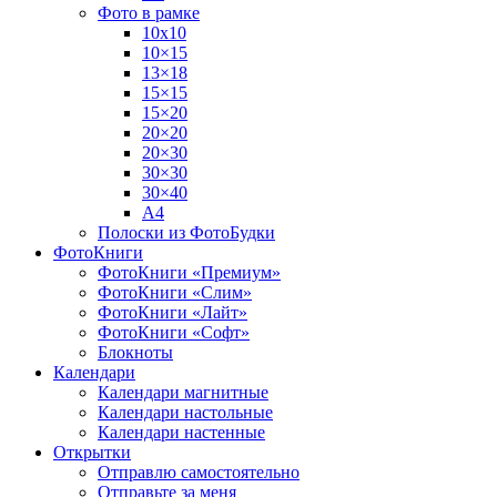
Фото в рамке
10х10
10×15
13×18
15×15
15×20
20×20
20×30
30×30
30×40
A4
Полоски из ФотоБудки
ФотоКниги
ФотоКниги «Премиум»
ФотоКниги «Слим»
ФотоКниги «Лайт»
ФотоКниги «Софт»
Блокноты
Календари
Календари магнитные
Календари настольные
Календари настенные
Открытки
Отправлю самостоятельно
Отправьте за меня