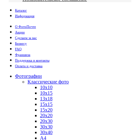
Каталог
Информация
О ФотоПочте
Акции
Сделаем за вас
Бизнесу
FAQ
Франшиза
Поддержка и контакты
Оплата и доставка
Фотографии
Классические фото
10х10
10х15
13х18
15х15
15х20
20х20
20х30
30х30
30х40
А4