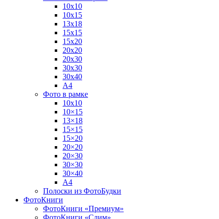
10х10
10х15
13х18
15х15
15х20
20х20
20х30
30х30
30х40
А4
Фото в рамке
10х10
10×15
13×18
15×15
15×20
20×20
20×30
30×30
30×40
A4
Полоски из ФотоБудки
ФотоКниги
ФотоКниги «Премиум»
ФотоКниги «Слим»