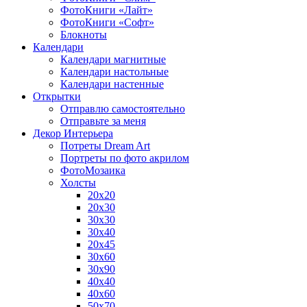
ФотоКниги «Лайт»
ФотоКниги «Софт»
Блокноты
Календари
Календари магнитные
Календари настольные
Календари настенные
Открытки
Отправлю самостоятельно
Отправьте за меня
Декор Интерьера
Потреты Dream Art
Портреты по фото акрилом
ФотоМозаика
Холсты
20х20
20х30
30х30
30х40
20х45
30х60
30х90
40х40
40х60
50х70