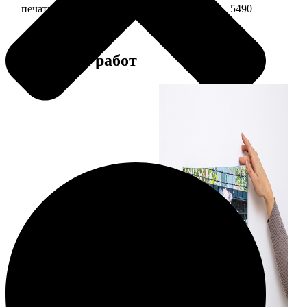
печать фото на холсте 30х40 в раме
5490
Примеры работ