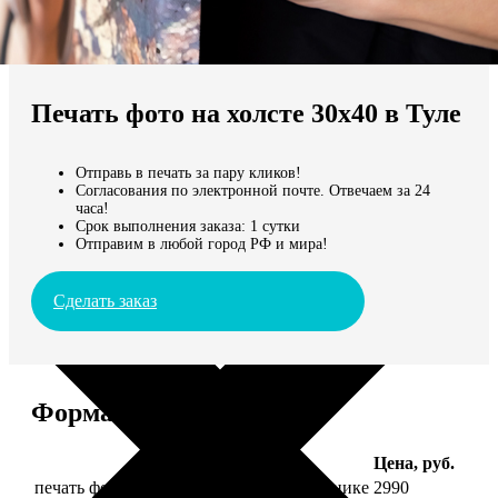
Не нашли Ваш город?
Мы доставляем по всему миру
Печать фото на холсте 30х40 в Туле
Продолжить без города
Отправь в печать за пару кликов!
Согласования по электронной почте. Отвечаем за 24
часа!
Срок выполнения заказа: 1 сутки
Отправим в любой город РФ и мира!
Сделать заказ
Форматы и цены
Услуга
Цена, руб.
печать фото на холсте 30х40 на подрамнике
2990